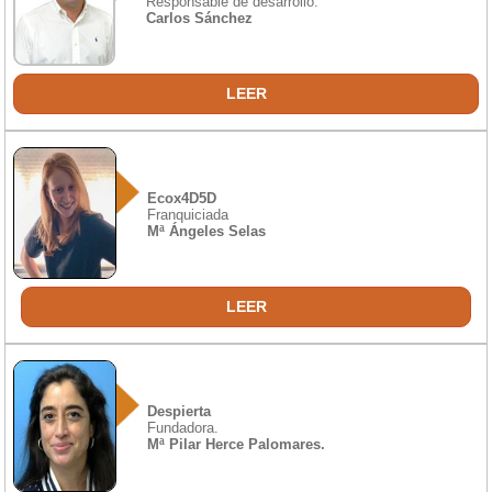
Responsable de desarrollo.
Carlos Sánchez
LEER
Ecox4D5D
Franquiciada
Mª Ángeles Selas
LEER
Despierta
Fundadora.
Mª Pilar Herce Palomares.