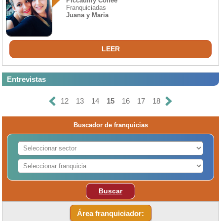
Piccadilly Coffee
Franquiciadas
Juana y Maria
LEER
Entrevistas
12
13
14
15
16
17
18
Buscador de franquicias
Buscar
Área franquiciador: