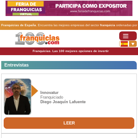
Franquicias de España
. Encuentra las mejores empresas del sector
franquicia
ordenadas por
actividad. En www.100franquicias.com encontrarás las
franquicias
más rentables, baratas y
seguras.
Franquicias. Las 100 mejores opciones de invertir
Entrevistas
Innovatur
Franquiciado
Diego Joaquín Lafuente
LEER