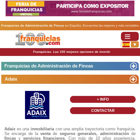
Franquicias de Administración de Fincas
en España. Encuentra las mejores y más rentables
franquicias de Administración de Fincas
. Abre tu negocio a través de una franquicia barata,
rentable y segura.
Franquicias. Las 100 mejores opciones de invertir
Franquicias de Administración de Fincas
Adaix
+ INFO
CONTACTAR
Adaix
es una
inmobiliaria
con una amplia trayectoria como franquicia.
Se encarga de la
venta
de
seguros generales, administración
de
fincas
y
servicios financieros.
Con más de 10 años experiencia,