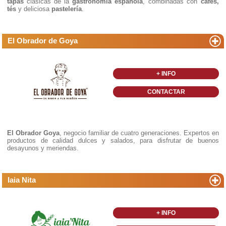
tapas
clásicas de la
gastronomía española
, combinadas con
cafés,
tés
y deliciosa
pastelería
.
El Obrador de Goya
+ INFO
CONTACTAR
El Obrador Goya
, negocio familiar de cuatro generaciones. Expertos en
productos de calidad dulces y salados, para disfrutar de buenos
desayunos y meriendas.
Iaia Nita
+ INFO