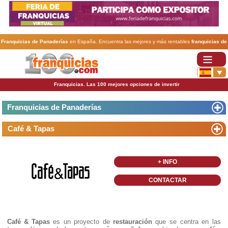
Franquicias de Panaderías
en España. Encuentra las mejores y más rentables
franquicias de
Panaderías
. Abre tu negocio a través de una franquicia barata, rentable y segura.
Franquicias. Las 100 mejores opciones de invertir
Franquicias de Panaderías
Café & Tapas
+ INFO
CONTACTAR
Café & Tapas
es un proyecto de
restauración
que se centra en las