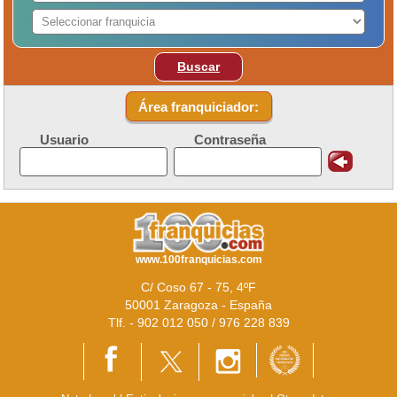
Buscar
Área franquiciador:
Usuario
Contraseña
www.100franquicias.com
C/ Coso 67 - 75, 4ºF
50001 Zaragoza - España
Tlf. - 902 012 050 / 976 228 839