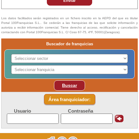
Enviar
Los datos facilitados serán registrados en un fichero inscrito en la AEPD del que es titular
Portal 100Franquicias S.L.. Se cederán a las franquicias de las que solicite información y
autoriza a recibir información comercial. Tiene derecho al acceso, rectificación y cancelación
contactando con Portal 100Franquicias S.L. C/ Coso 67-75, 4ºF, 50001(Zaragoza).
Buscador de franquicias
Buscar
Área franquiciador:
Usuario
Contraseña