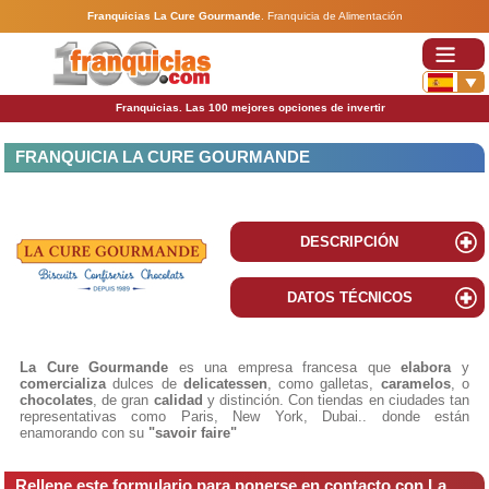
Franquicias La Cure Gourmande
.
Franquicia de Alimentación
Franquicias. Las 100 mejores opciones de invertir
FRANQUICIA LA CURE GOURMANDE
DESCRIPCIÓN
DATOS TÉCNICOS
La Cure Gourmande
es una empresa francesa que
elabora
y
comercializa
dulces de
delicatessen
, como galletas,
caramelos
, o
chocolates
, de gran
calidad
y distinción. Con tiendas en ciudades tan
representativas como Paris, New York, Dubai.. donde están
enamorando con su
"savoir faire"
Rellene este formulario para ponerse en contacto con La