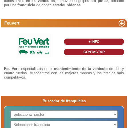
daños leves en los
vehículos
, removiendo golpes
sin pintar
, ofrecido
por una
franquicia
de origen
estadounidense.
Feuvert
+ INFO
CONTACTAR
Feu Vert
, especialistas en el
mantenimiento de tu vehículo
de dos y
cuatro ruedas. Autocentros con las mejores marcas y los precios más
competitivos.
Buscador de franquicias