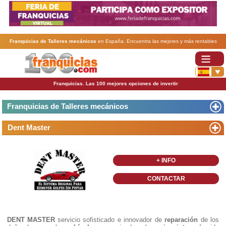
Franquicias de Talleres mecánicos
en España. Encuentra las mejores y más rentables
franquicias de Talleres mecánicos
. Abre tu negocio a través de una franquicia barata,
rentable y segura.
Franquicias. Las 100 mejores opciones de invertir
Franquicias de Talleres mecánicos
Dent Master
+ INFO
CONTACTAR
DENT MASTER
servicio sofisticado e innovador de
reparación
de los