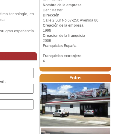
Dent Master
Nombre de la empresa
Dent Master
tima tecnología, en
Dirección
ema.
Calle 2 Sur No 67-250 Avenida 80
Creación de la empresa
1998
 su gran experiencia
Creacion de la franquicia
2009
Franquicias España
pansión de la marca
Franquicias extranjero
abriendo ahora sus
4
 Pereira.
 ponerlas en favor
Fotos
vil:
 cliente”