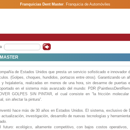
Franquicias Dent Master
.
Franquicia de Automóviles
a
 MASTER
ompañía de Estados Unidos que presta un servicio sofisticado e innovador d
culos. (Golpes, choques, hundidos, portazos entre otros). Garantizando un a
 y hojalatería, realizadas en menos de una hora, sin desarme de puertas e
á soportado en el sistema más avanzado del mundo: PDR (PaintlessDentR
R GOLPES SIN PINTAR, el cual consiste en “la fricción molecular 
l, sin afectar la pintura”.
inventó hace más de 30 años en Estados Unidos. El sistema, exclusivo 
actualización, investigación, desarrollo de nuevas tecnologías y herramient
cado.
 futuro: ecológico, altamente competitivo, con bajos costos operativos, 