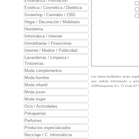
Enseñanza / Formación
Estética / Cosmética / Dietética
Growshop / Cannabis / CBD
Hogar / Decoración / Mobiliario
Hostelería
Informática / Internet
Inmobiliarias / Financieras
Internet / Medios / Publicidad
Lavanderías / Limpieza /
Tintorerías
Moda complementos
Los datos facilitados serán regis
Moda hombre
que solicite información y aut
Moda infantil
100Franquicias S.L. C/ Coso 67-
Moda joven
Moda mujer
Ocio / Actividades
Peluquerías
Perfumes
Productos especializados
Reciclaje / C. Informáticos