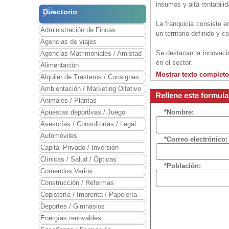
insumos y alta rentabilid
Directorio
La franquicia consiste 
Administración de Fincas
un territorio definido y 
Agencias de viajes
Se destacan la innovació
Agencias Matrimoniales / Amistad
en el sector.
Alimentación
Mostrar texto completo
Alquiler de Trasteros / Consignas
OBJETIVO
Ambientación / Marketing Olfativo
El objetivo de la red d
Rellene este formul
Animales / Plantas
en el mercado nacional
puertas en Colombia con
Apuestas deportivas / Juego
*Nombre:
El compromiso de DENT 
Asesorías / Consultorías / Legal
de los clientes a través
Automóviles
*Correo electrónico:
Capital Privado / Inversión
“Proporcionar un servicio
Clínicas / Salud / Ópticas
Valor de la franquicia U
*Población:
Comercios Varios
Construcción / Reformas
Copistería / Imprenta / Papelería
Deportes / Gimnasios
Energías renovables