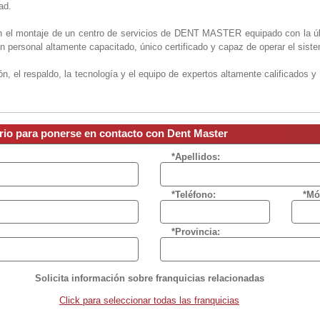
ad.
en el montaje de un centro de servicios de DENT MASTER equipado con la úl
con personal altamente capacitado, único certificado y capaz de operar el sist
n, el respaldo, la tecnología y el equipo de expertos altamente calificados y
e franquicias DENT MASTER, es lograr el crecimiento, posicionamiento y ex
ario para ponerse en contacto con Dent Master
 e internacional, actualmente se tienen franquicias en Estados Unidos y 
 gran éxito.Actualmente cuenta con franquicias en las ciudades de Medellín,
*Apellidos:
MASTER consiste en aprovechar las capacidades avanzadas del sistema y
 de una promesa de valor:
*Teléfono:
*Mó
 de alta calidad, garantizando el ahorro en tiempo, dinero y la satisfacción del
S$ 40.000
*Provincia:
Solicita información sobre franquicias relacionadas
Click para seleccionar todas las franquicias