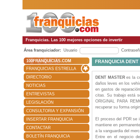
Franquicias. Las 100 mejores opciones de invertir
Área franquiciador:
Usuario
Contraseñ
100FRANQUICIAS.COM
FRANQUICIA DENT
FRANQUICIAS ESTRELLA
DIRECTORIO
DENT MASTER
es la c
daños leves en los vehí
NOTICIAS
en gastos de reparación
ENTREVISTAS
citas. Su trabajo est
ORIGINAL PARA REMOVE
LEGISLACIÓN
recuperar su forma origina
CONSULTORIA Y EXPANSIÓN
El proceso del PDR se 
INSERTAR FRANQUICIA
mantiene en permanente 
CONTACTAR
a la vanguardia del mer
BOLETÍN FRANQUICIA
Entre en el negocio del