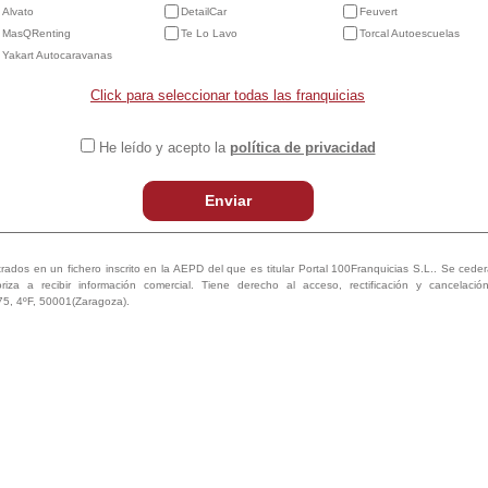
Alvato
DetailCar
Feuvert
MasQRenting
Te Lo Lavo
Torcal Autoescuelas
Yakart Autocaravanas
Click para seleccionar todas las franquicias
He leído y acepto la
política de privacidad
Enviar
trados en un fichero inscrito en la AEPD del que es titular Portal 100Franquicias S.L.. Se ceder
oriza a recibir información comercial. Tiene derecho al acceso, rectificación y cancelaci
75, 4ºF, 50001(Zaragoza).