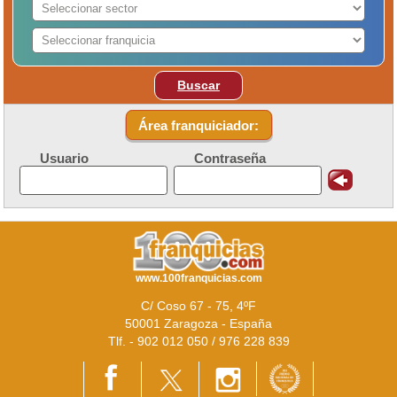
Buscar
Área franquiciador:
Usuario
Contraseña
www.100franquicias.com
C/ Coso 67 - 75, 4ºF
50001 Zaragoza - España
Tlf. - 902 012 050 / 976 228 839