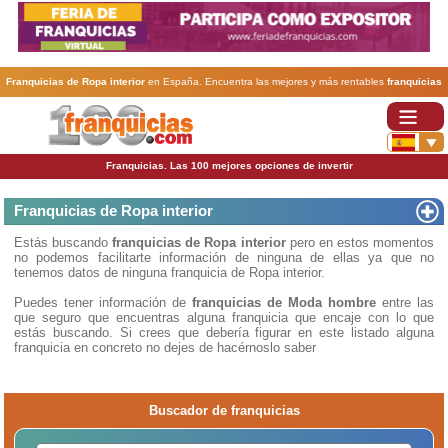
Franquicias de Ropa interior
en España. Encuentra las mejores y más rentables
franquicias
de Ropa interior
. Abre tu negocio a través de una franquicia barata, rentable y segura.
Franquicias. Las 100 mejores opciones de invertir
Franquicias de Ropa interior
Estás buscando
franquicias de Ropa interior
pero en estos momentos
no podemos facilitarte información de ninguna de ellas ya que no
tenemos datos de ninguna franquicia de Ropa interior.
Puedes tener información de
franquicias de Moda hombre
entre las
que seguro que encuentras alguna franquicia que encaje con lo que
estás buscando. Si crees que debería figurar en este listado alguna
franquicia en concreto no dejes de hacérnoslo saber
Buscador de franquicias