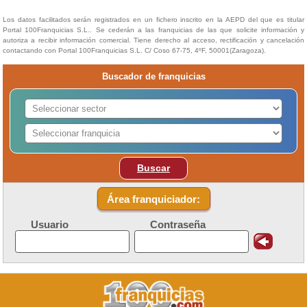
Los datos facilitados serán registrados en un fichero inscrito en la AEPD del que es titular
Portal 100Franquicias S.L.. Se cederán a las franquicias de las que solicite información y
autoriza a recibir información comercial. Tiene derecho al acceso, rectificación y cancelación
contactando con Portal 100Franquicias S.L. C/ Coso 67-75, 4ºF, 50001(Zaragoza).
Buscador de franquicias
Buscar
Área franquiciador:
Usuario
Contraseña