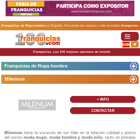
Franquicias de Ropa hombre
en España. Encuentra las mejores y más rentables
franquicias
de Ropa hombre
. Abre tu negocio a través de una franquicia barata, rentable y segura.
Franquicias. Las 100 mejores opciones de invertir
Franquicias de Ropa hombre
Milenium
+ INFO
CONTACTAR
Milenium
tiene la vocación de ser líder en la relación calidad y precio
del sector
moda mujer, moda hombre y moda niño
, tanto en prendas