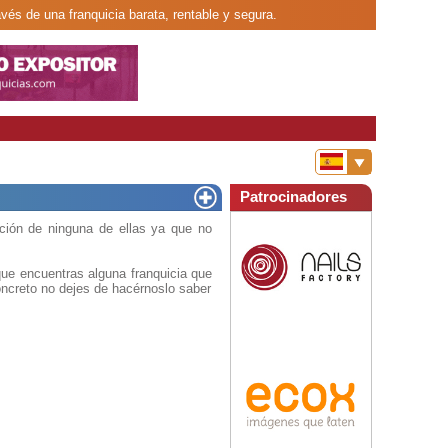
avés de una franquicia barata, rentable y segura.
Patrocinadores
ción de ninguna de ellas ya que no
ue encuentras alguna franquicia que
oncreto no dejes de hacérnoslo saber