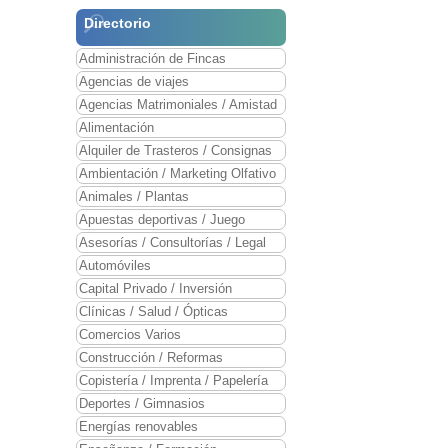
Directorio
Administración de Fincas
Agencias de viajes
Agencias Matrimoniales / Amistad
Alimentación
Alquiler de Trasteros / Consignas
Ambientación / Marketing Olfativo
Animales / Plantas
Apuestas deportivas / Juego
Asesorías / Consultorías / Legal
Automóviles
Capital Privado / Inversión
Clínicas / Salud / Ópticas
Comercios Varios
Construcción / Reformas
Copistería / Imprenta / Papelería
Deportes / Gimnasios
Energías renovables