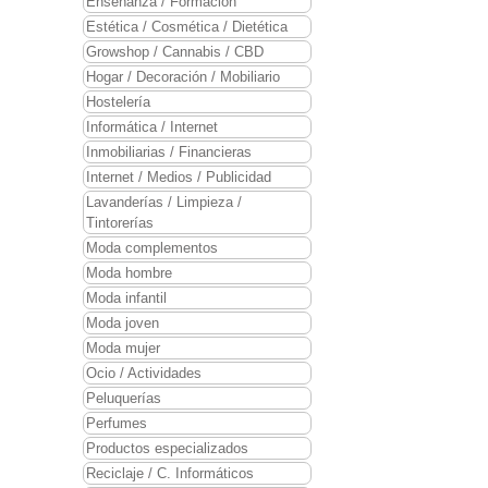
Enseñanza / Formación
Estética / Cosmética / Dietética
Growshop / Cannabis / CBD
Hogar / Decoración / Mobiliario
Hostelería
Informática / Internet
Inmobiliarias / Financieras
Internet / Medios / Publicidad
Lavanderías / Limpieza /
Tintorerías
Moda complementos
Moda hombre
Moda infantil
Moda joven
Moda mujer
Ocio / Actividades
Peluquerías
Perfumes
Productos especializados
Reciclaje / C. Informáticos