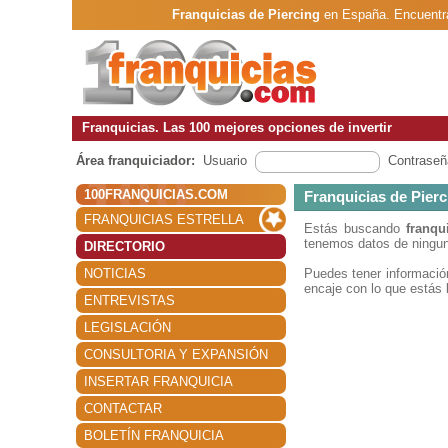
Franquicias de Piercing
en España. Encuentra
Franquicias. Las 100 mejores opciones de invertir
Área franquiciador:
Usuario
Contraseñ
100FRANQUICIAS.COM
Franquicias de Pierc
FRANQUICIAS ESTRELLA
Estás buscando
franqu
tenemos datos de ninguna
DIRECTORIO
NOTICIAS
Puedes tener informaci
encaje con lo que estás 
ENTREVISTAS
LEGISLACIÓN
CONSULTORIA Y EXPANSIÓN
INSERTAR FRANQUICIA
CONTACTAR
BOLETÍN FRANQUICIA