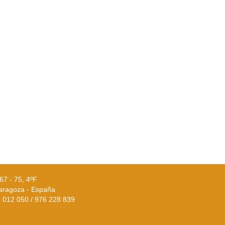
67 - 75, 4ºF
aragoza - España
02 012 050 / 976 228 839