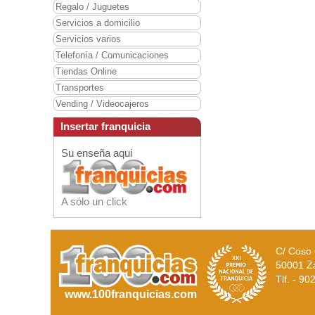
Regalo / Juguetes
Servicios a domicilio
Servicios varios
Telefonía / Comunicaciones
Tiendas Online
Transportes
Vending / Videocajeros
Insertar franquicia
Su enseña aqui
A sólo un click
C/ Coso 
50001 Z
Tlf. - 9
www.100franquicias.com