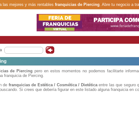
 las mejores y más rentables
franquicias de Piercing
. Abre tu negocio a tr
a
ing
icias de Piercing
pero en estos momentos no podemos facilitarte informa
 franquicia de Piercing.
ón de
franquicias de Estética / Cosmética / Dietética
entre las que seguro q
buscando. Si crees que debería figurar en este listado alguna franquicia en c