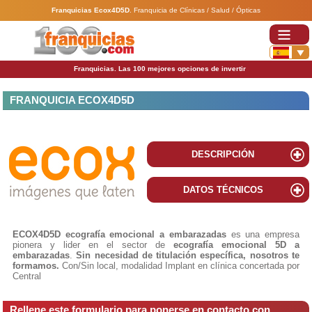
Franquicias Ecox4D5D
.
Franquicia de Clínicas / Salud / Ópticas
Franquicias. Las 100 mejores opciones de invertir
FRANQUICIA ECOX4D5D
DESCRIPCIÓN
DATOS TÉCNICOS
ECOX4D5D ecografía emocional a embarazadas
es una empresa
pionera y lider en el sector de
ecografía emocional 5D a
embarazadas
.
Sin necesidad de titulación específica, nosotros te
formamos.
Con/Sin local, modalidad Implant en clínica concertada por
Central
Rellene este formulario para ponerse en contacto con