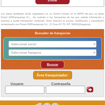
Enviar
Los datos facilitados serán registrados en un fichero inscrito en la AEPD del que es titular
Portal 100Franquicias S.L.. Se cederán a las franquicias de las que solicite información y
autoriza a recibir información comercial. Tiene derecho al acceso, rectificación y cancelación
contactando con Portal 100Franquicias S.L. C/ Coso 67-75, 4ºF, 50001(Zaragoza).
Buscador de franquicias
Buscar
Área franquiciador:
Usuario
Contraseña