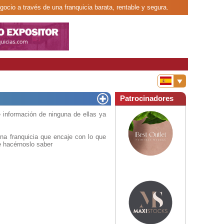
egocio a través de una franquicia barata, rentable y segura.
Patrocinadores
 información de ninguna de ellas ya
na franquicia que encaje con lo que
e hacérnoslo saber