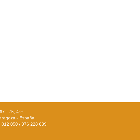
67 - 75, 4ºF
aragoza - España
02 012 050 / 976 228 839