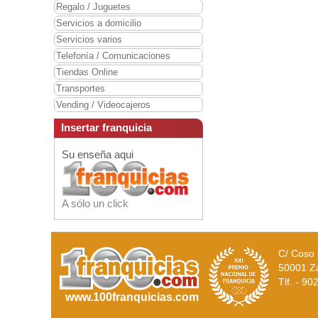
Regalo / Juguetes
Servicios a domicilio
Servicios varios
Telefonía / Comunicaciones
Tiendas Online
Transportes
Vending / Videocajeros
Insertar franquicia
Su enseña aqui
A sólo un click
C/ Coso 
50001 Z
Tlf. - 9
www.100franquicias.com