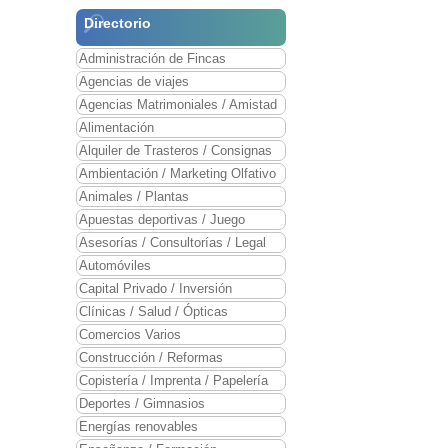
Directorio
Administración de Fincas
Agencias de viajes
Agencias Matrimoniales / Amistad
Alimentación
Alquiler de Trasteros / Consignas
Ambientación / Marketing Olfativo
Animales / Plantas
Apuestas deportivas / Juego
Asesorías / Consultorías / Legal
Automóviles
Capital Privado / Inversión
Clínicas / Salud / Ópticas
Comercios Varios
Construcción / Reformas
Copistería / Imprenta / Papelería
Deportes / Gimnasios
Energías renovables