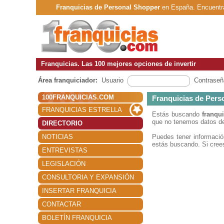
Franquicias de Personal Shopper
en España. Encuentra
Franquicias. Las 100 mejores opciones de invertir
Área franquiciador:
Usuario
Contraseñ
100FRANQUICIAS.COM
Franquicias de Pers
FRANQUICIAS ESTRELLA
Estás buscando
franqu
que no tenemos datos de
DIRECTORIO
NOTICIAS
Puedes tener informaci
estás buscando. Si crees
ENTREVISTAS
LEGISLACIÓN
CONSULTORIA Y EXPANSIÓN
INSERTAR FRANQUICIA
CONTACTAR
BOLETÍN FRANQUICIA