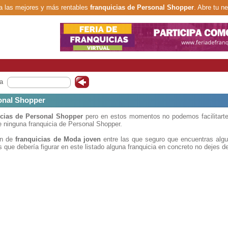
 las mejores y más rentables
franquicias de Personal Shopper
. Abre tu n
a
onal Shopper
icias de Personal Shopper
pero en estos momentos no podemos facilitarte
 ninguna franquicia de Personal Shopper.
ón de
franquicias de Moda joven
entre las que seguro que encuentras algu
 que debería figurar en este listado alguna franquicia en concreto no dejes d