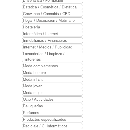
Enseñanza / Formación
Estética / Cosmética / Dietética
Growshop / Cannabis / CBD
Hogar / Decoración / Mobiliario
Hostelería
Informática / Internet
Inmobiliarias / Financieras
Internet / Medios / Publicidad
Lavanderías / Limpieza /
Tintorerías
Moda complementos
Moda hombre
Moda infantil
Moda joven
Moda mujer
Ocio / Actividades
Peluquerías
Perfumes
Productos especializados
Reciclaje / C. Informáticos