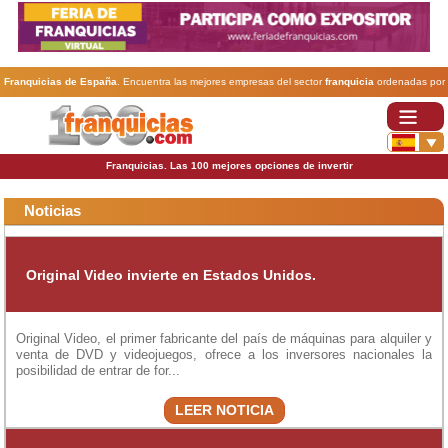
Franquicias de España
. Encuentra las mejores empresas del sector
franquicia
ordenadas por
actividad. En www.100franquicias.com encontrarás las
franquicias
más rentables, baratas y
seguras.
Franquicias. Las 100 mejores opciones de invertir
Noticias
Original Video invierte en Estados Unidos.
Original Video, el primer fabricante del país de máquinas para alquiler y
venta de DVD y videojuegos, ofrece a los inversores nacionales la
posibilidad de entrar de for...
LEER NOTICIA