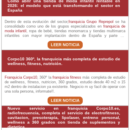
Cómo abrir una tienda de moda infantil rentable en
2026: el modelo que está transformando el sector en
España
Dentro de esta evolución del sector,
franquicia Grupo Reprepol
se ha
consolidado como uno de los grupos especializados en
franquicia de
moda infantil
, ropa de bebé, tiendas monomarca y tiendas multimarca
infantiles con mayor implantación dentro de España y parte del
mercado internacional.
LEER NOTICIA
Corpo10 360º, la franquicia más completa de estudio de
wellness, fitness, nutrición.
Franquicia Corpo10
, 360º la
franquicia fitness
más completa de estudio
de wellness, fitness, nutricion, 360 grados, estudio desde 40 m2 o 15
m2 dentro de instalacion ya existente. Negocio m uy facil de operar con
una sola persona, informate!!.
LEER NOTICIA
Nuevo servicio en franquicia Corpo10.es,
radiofrecuencia, completa el servicio de electrofitness,
cavitacion, presoterapia, lipolaser, entreno personal,
wellness a 360 grados con tienda de suplementos y
dietetica