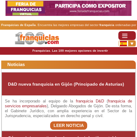
Franquicias de España
. Encuentra las mejores empresas del sector
franquicia
ordenadas por
actividad. En www.100franquicias.com encontrarás las
franquicias
más rentables, baratas y
seguras.
Franquicias. Las 100 mejores opciones de invertir
Noticias
D&D nueva franquicia en Gijón (Principado de Asturias)
Se ha incorporado al equipo de la
franquicia D&D
(
franquicia de
servicios empresariales
), Delgaedo Abogados de Gijón. De esta forma,
el Gabinete Jurídico, con amplia experiencia en el Sector de la
Jurisprudencia, especializados en derecho penal y civil.
LEER NOTICIA