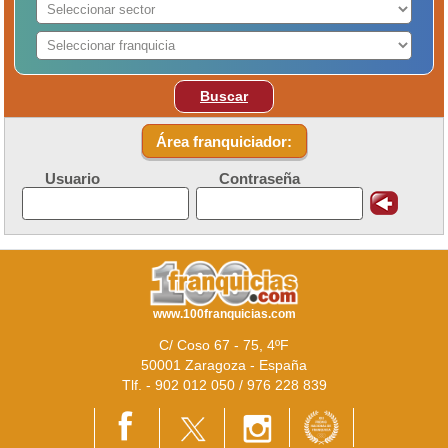
Buscar
Área franquiciador:
Usuario
Contraseña
www.100franquicias.com
C/ Coso 67 - 75, 4ºF
50001 Zaragoza - España
Tlf. - 902 012 050 / 976 228 839