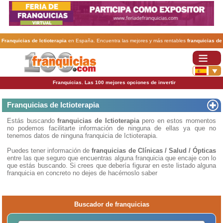
Franquicias de Ictioterapia
en España. Encuentra las mejores y más rentables
franquicias de
Ictioterapia
. Abre tu negocio a través de una franquicia barata, rentable y segura.
Franquicias. Las 100 mejores opciones de invertir
Franquicias de Ictioterapia
Estás buscando
franquicias de Ictioterapia
pero en estos momentos
no podemos facilitarte información de ninguna de ellas ya que no
tenemos datos de ninguna franquicia de Ictioterapia.
Puedes tener información de
franquicias de Clínicas / Salud / Ópticas
entre las que seguro que encuentras alguna franquicia que encaje con lo
que estás buscando. Si crees que debería figurar en este listado alguna
franquicia en concreto no dejes de hacérnoslo saber
Buscador de franquicias