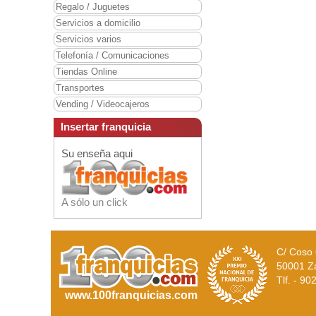
Regalo / Juguetes
Servicios a domicilio
Servicios varios
Telefonía / Comunicaciones
Tiendas Online
Transportes
Vending / Videocajeros
Insertar franquicia
Su enseña aqui
A sólo un click
C/ Coso 
50001 Z
Tlf. - 9
www.100franquicias.com