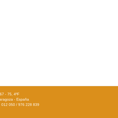
67 - 75, 4ºF
aragoza - España
02 012 050 / 976 228 839