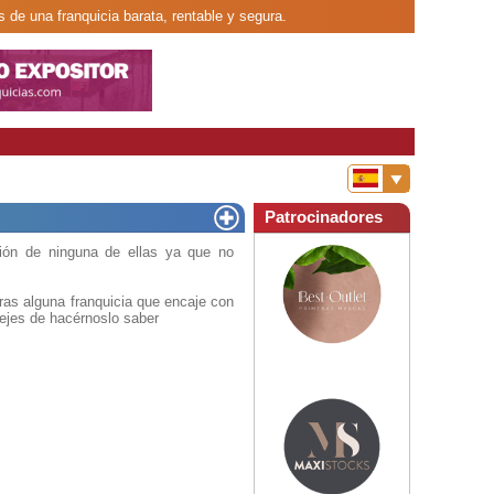
s de una franquicia barata, rentable y segura.
Patrocinadores
ión de ninguna de ellas ya que no
ras alguna franquicia que encaje con
dejes de hacérnoslo saber