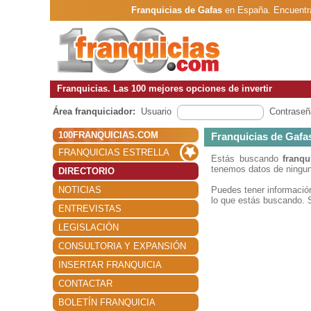
Franquicias de Gafas
en España. Encuentra
Franquicias. Las 100 mejores opciones de invertir
Área franquiciador:
Usuario
Contraseñ
100FRANQUICIAS.COM
Franquicias de Gafa
FRANQUICIAS ESTRELLA
Estás buscando
franqu
tenemos datos de ningun
DIRECTORIO
NOTICIAS
Puedes tener informaci
lo que estás buscando. S
ENTREVISTAS
LEGISLACIÓN
CONSULTORIA Y EXPANSIÓN
INSERTAR FRANQUICIA
CONTACTAR
BOLETÍN FRANQUICIA