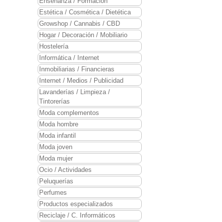
Enseñanza / Formación
Estética / Cosmética / Dietética
Growshop / Cannabis / CBD
Hogar / Decoración / Mobiliario
Hostelería
Informática / Internet
Inmobiliarias / Financieras
Internet / Medios / Publicidad
Lavanderías / Limpieza /
Tintorerías
Moda complementos
Moda hombre
Moda infantil
Moda joven
Moda mujer
Ocio / Actividades
Peluquerías
Perfumes
Productos especializados
Reciclaje / C. Informáticos