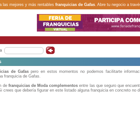
 las mejores y más rentables
franquicias de Gafas
. Abre tu negocio a travé
a
s
icias de Gafas
pero en estos momentos no podemos facilitarte informac
a franquicia de Gafas.
ón de
franquicias de Moda complementos
entre las que seguro que encuent
i crees que debería figurar en este listado alguna franquicia en concreto no 