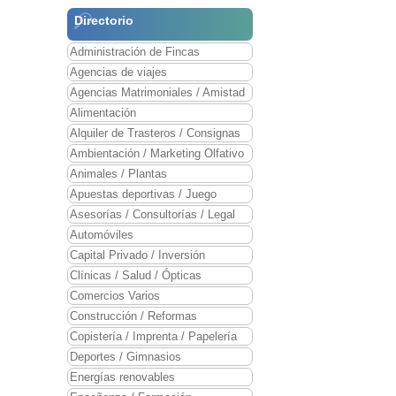
Directorio
Administración de Fincas
Agencias de viajes
Agencias Matrimoniales / Amistad
Alimentación
Alquiler de Trasteros / Consignas
Ambientación / Marketing Olfativo
Animales / Plantas
Apuestas deportivas / Juego
Asesorías / Consultorías / Legal
Automóviles
Capital Privado / Inversión
Clínicas / Salud / Ópticas
Comercios Varios
Construcción / Reformas
Copistería / Imprenta / Papelería
Deportes / Gimnasios
Energías renovables