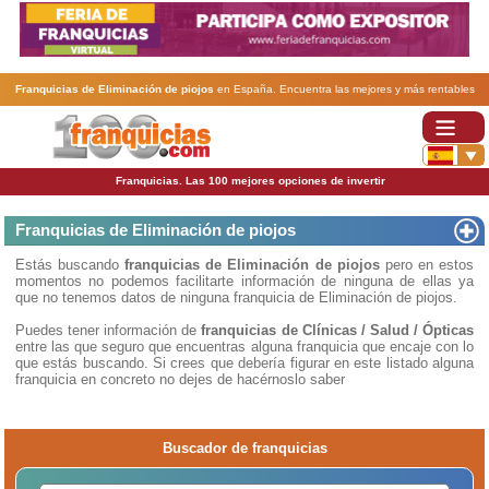
Franquicias de Eliminación de piojos
en España. Encuentra las mejores y más rentables
franquicias de Eliminación de piojos
. Abre tu negocio a través de una franquicia barata,
rentable y segura.
Franquicias. Las 100 mejores opciones de invertir
Franquicias de Eliminación de piojos
Estás buscando
franquicias de Eliminación de piojos
pero en estos
momentos no podemos facilitarte información de ninguna de ellas ya
que no tenemos datos de ninguna franquicia de Eliminación de piojos.
Puedes tener información de
franquicias de Clínicas / Salud / Ópticas
entre las que seguro que encuentras alguna franquicia que encaje con lo
que estás buscando. Si crees que debería figurar en este listado alguna
franquicia en concreto no dejes de hacérnoslo saber
Buscador de franquicias