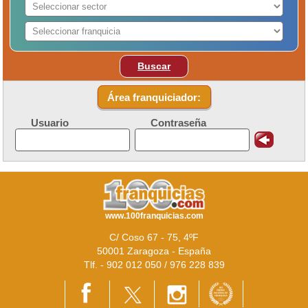
Buscar
Área franquiciador:
Usuario
Contraseña
www.100franquicias.com
C/ Coso 67 - 75, 4ºF
50001 Zaragoza - España
Tlf. - 902 012 050 / 976 228 839