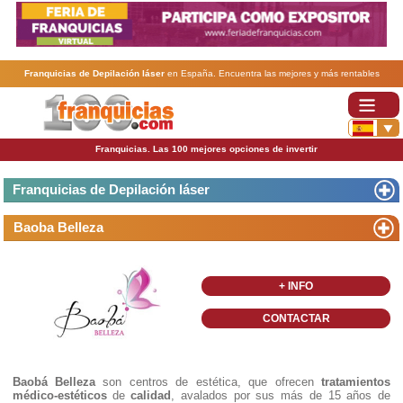
Franquicias de Depilación láser
en España. Encuentra las mejores y más rentables
franquicias de Depilación láser
. Abre tu negocio a través de una franquicia barata, rentable y
segura.
Franquicias. Las 100 mejores opciones de invertir
Franquicias de Depilación láser
Baoba Belleza
+ INFO
CONTACTAR
Baobá Belleza
son centros de estética, que ofrecen
tratamientos
médico-estéticos
de
calidad
, avalados por sus más de 15 años de