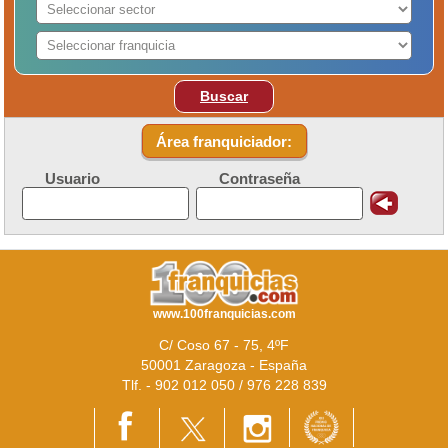
Buscar
Área franquiciador:
Usuario
Contraseña
www.100franquicias.com
C/ Coso 67 - 75, 4ºF
50001 Zaragoza - España
Tlf. - 902 012 050 / 976 228 839