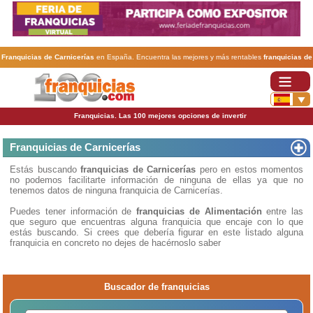
Franquicias de Carnicerías
en España. Encuentra las mejores y más rentables
franquicias de
Carnicerías
. Abre tu negocio a través de una franquicia barata, rentable y segura.
Franquicias. Las 100 mejores opciones de invertir
Franquicias de Carnicerías
Estás buscando
franquicias de Carnicerías
pero en estos momentos
no podemos facilitarte información de ninguna de ellas ya que no
tenemos datos de ninguna franquicia de Carnicerías.
Puedes tener información de
franquicias de Alimentación
entre las
que seguro que encuentras alguna franquicia que encaje con lo que
estás buscando. Si crees que debería figurar en este listado alguna
franquicia en concreto no dejes de hacérnoslo saber
Buscador de franquicias