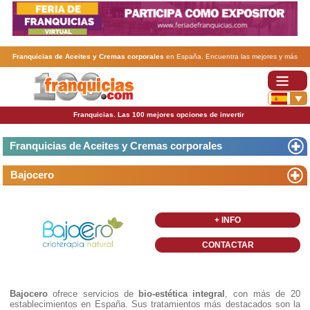
Franquicias de Aceites y Cremas corporales
en España. Encuentra las mejores y más
rentables
franquicias de Aceites y Cremas corporales
. Abre tu negocio a través de una
franquicia barata, rentable y segura.
Franquicias. Las 100 mejores opciones de invertir
Franquicias de Aceites y Cremas corporales
Bajocero
+ INFO
CONTACTAR
Bajocero
ofrece servicios de
bio-estética integral
, con más de 20
establecimientos en España. Sus tratamientos más destacados son la