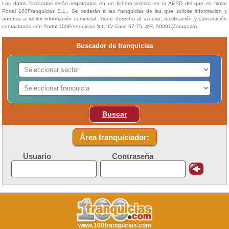
Los datos facilitados serán registrados en un fichero inscrito en la AEPD del que es titular
Portal 100Franquicias S.L.. Se cederán a las franquicias de las que solicite información y
autoriza a recibir información comercial. Tiene derecho al acceso, rectificación y cancelación
contactando con Portal 100Franquicias S.L. C/ Coso 67-75, 4ºF, 50001(Zaragoza).
Buscador de franquicias
Buscar
Área franquiciador:
Usuario
Contraseña
www.100franquicias.com