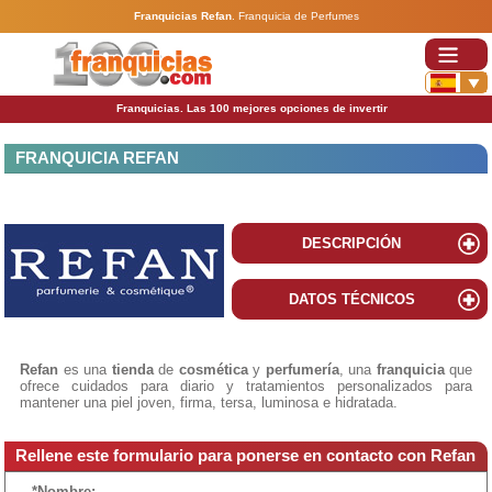
Franquicias Refan
.
Franquicia de Perfumes
Franquicias. Las 100 mejores opciones de invertir
FRANQUICIA REFAN
DESCRIPCIÓN
DATOS TÉCNICOS
Refan
es una
tienda
de
cosmética
y
perfumería
, una
franquicia
que
ofrece cuidados para diario y tratamientos personalizados para
mantener una piel joven, firma, tersa, luminosa e hidratada.
Rellene este formulario para ponerse en contacto con Refan
*Nombre: