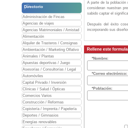
A parte de la población
Directorio
consideran nuestran pr
sabido captar el signific
Administración de Fincas
Agencias de viajes
Después del éxito cos
incorporando sus diseños
Agencias Matrimoniales / Amistad
Alimentación
Alquiler de Trasteros / Consignas
Rellene este formula
Ambientación / Marketing Olfativo
Animales / Plantas
*Nombre:
Apuestas deportivas / Juego
Asesorías / Consultorías / Legal
*Correo electrónico:
Automóviles
Capital Privado / Inversión
*Población:
Clínicas / Salud / Ópticas
Comercios Varios
Construcción / Reformas
Copistería / Imprenta / Papelería
Deportes / Gimnasios
Energías renovables