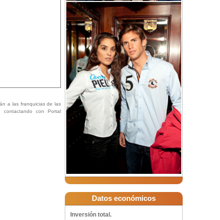
án a las franquicias de las
ón contactando con Portal
Datos económicos
Inversión total.