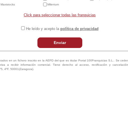
Maxistocks
Milenium
Click para seleccionar todas las franquicias
He leído y acepto la
política de privacidad
Enviar
trados en un fichero inscrito en la AEPD del que es titular Portal 100Franquicias S.L.. Se ceder
oriza a recibir información comercial. Tiene derecho al acceso, rectificación y cancelaci
75, 4ºF, 50001(Zaragoza).