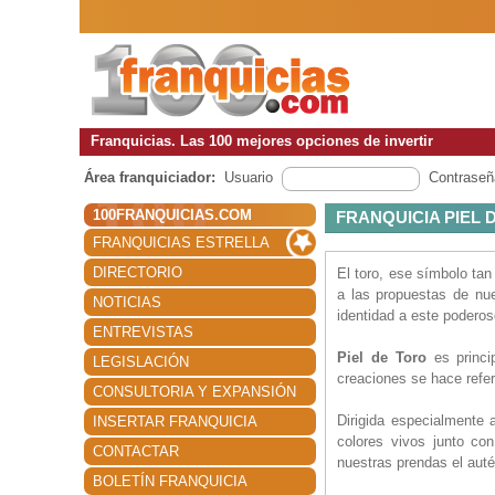
Franquicias. Las 100 mejores opciones de invertir
Área franquiciador:
Usuario
Contraseñ
100FRANQUICIAS.COM
FRANQUICIA PIEL 
FRANQUICIAS ESTRELLA
DIRECTORIO
El toro, ese símbolo tan
a las propuestas de nue
NOTICIAS
identidad a este poderos
ENTREVISTAS
Piel de Toro
es princi
LEGISLACIÓN
creaciones se hace refer
CONSULTORIA Y EXPANSIÓN
Dirigida especialmente a
INSERTAR FRANQUICIA
colores vivos junto co
CONTACTAR
nuestras prendas el aut
BOLETÍN FRANQUICIA