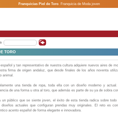
Franquicias Piel de Toro
.
Franquicia de Moda joven
a
DE TORO
 español y tan representativo de nuestra cultura adquiere nuevos aires de m
stra firma de origen andaluz, que desde finales de los años noventa util
o animal.
plamente una tienda de ropa, toda ella con un diseño moderno y actual.
encia de una forma u otra al toro, que además es parte de su ya de sobra con
 un público que se siente joven, el éxito de esta tienda radica sobre todo 
n diseños actuales que configuran prendas muy originales. El reto es con
éntico acento español de forma elegante e innovadora.