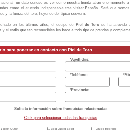
 nacional, un dato curioso es ver como nuestra tienda atrae enormemente a 
endas como el atuendo indispensable tras visitar España. Será que somos
ado y la fuerza del toro, huyendo del típico souvenir.
echado en los últimos años, el equipo de
Piel de Toro
se ha atrevido a
 y el estilo que tan reconocibles les hace a todo tipo de prendas y complem
rio para ponerse en contacto con Piel de Toro
*Apellidos:
*Teléfono:
*Mó
*Provincia:
Solicita información sobre franquicias relacionadas
Click para seleccionar todas las franquicias
1 Best Outlet
1 Best Outlet Sport
Grupo Reprepol