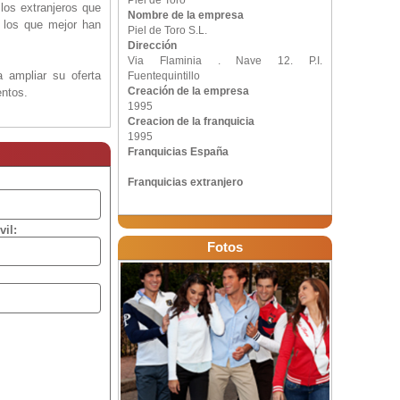
Piel de Toro
los extranjeros que
Nombre de la empresa
 los que mejor han
Piel de Toro S.L.
Dirección
Via Flaminia . Nave 12. P.I.
 ampliar su oferta
Fuentequintillo
Creación de la empresa
entos.
1995
Creacion de la franquicia
1995
Franquicias España
Franquicias extranjero
vil:
Fotos