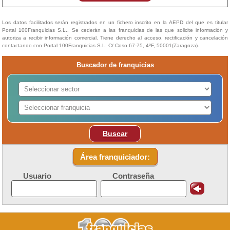
Los datos facilitados serán registrados en un fichero inscrito en la AEPD del que es titular
Portal 100Franquicias S.L.. Se cederán a las franquicias de las que solicite información y
autoriza a recibir información comercial. Tiene derecho al acceso, rectificación y cancelación
contactando con Portal 100Franquicias S.L. C/ Coso 67-75, 4ºF, 50001(Zaragoza).
Buscador de franquicias
Buscar
Área franquiciador:
Usuario
Contraseña