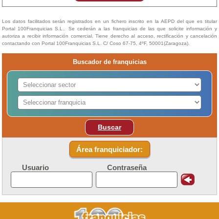
Los datos facilitados serán registrados en un fichero inscrito en la AEPD del que es titular
Portal 100Franquicias S.L.. Se cederán a las franquicias de las que solicite información y
autoriza a recibir información comercial. Tiene derecho al acceso, rectificación y cancelación
contactando con Portal 100Franquicias S.L. C/ Coso 67-75, 4ºF, 50001(Zaragoza).
Buscador de franquicias
Buscar
Área franquiciador:
Usuario
Contraseña