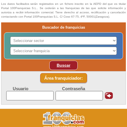
Los datos facilitados serán registrados en un fichero inscrito en la AEPD del que es titular
Portal 100Franquicias S.L.. Se cederán a las franquicias de las que solicite información y
autoriza a recibir información comercial. Tiene derecho al acceso, rectificación y cancelación
contactando con Portal 100Franquicias S.L. C/ Coso 67-75, 4ºF, 50001(Zaragoza).
Buscador de franquicias
Buscar
Área franquiciador:
Usuario
Contraseña
www.100franquicias.com