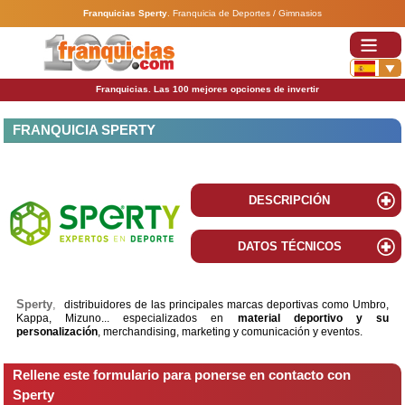
Franquicias Sperty
.
Franquicia de Deportes / Gimnasios
Franquicias. Las 100 mejores opciones de invertir
FRANQUICIA SPERTY
DESCRIPCIÓN
DATOS TÉCNICOS
Sperty
,
distribuidores de las principales marcas deportivas como Umbro,
Kappa, Mizuno... especializados en
material deportivo y su
personalización
, merchandising, marketing y comunicación y eventos.
Rellene este formulario para ponerse en contacto con
Sperty