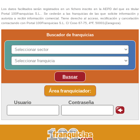
Los datos facilitados serán registrados en un fichero inscrito en la AEPD del que es titular
Portal 100Franquicias S.L.. Se cederán a las franquicias de las que solicite información y
autoriza a recibir información comercial. Tiene derecho al acceso, rectificación y cancelación
contactando con Portal 100Franquicias S.L. C/ Coso 67-75, 4ºF, 50001(Zaragoza).
Buscador de franquicias
Buscar
Área franquiciador:
Usuario
Contraseña