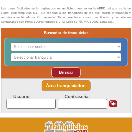
Los datos facilitados serán registrados en un fichero inscrito en la AEPD del que es titular
Portal 100Franquicias S.L.. Se cederán a las franquicias de las que solicite información y
autoriza a recibir información comercial. Tiene derecho al acceso, rectificación y cancelación
contactando con Portal 100Franquicias S.L. C/ Coso 67-75, 4ºF, 50001(Zaragoza).
Buscador de franquicias
Buscar
Área franquiciador:
Usuario
Contraseña