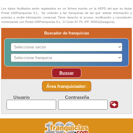
Los datos facilitados serán registrados en un fichero inscrito en la AEPD del que es titular
Portal 100Franquicias S.L.. Se cederán a las franquicias de las que solicite información y
autoriza a recibir información comercial. Tiene derecho al acceso, rectificación y cancelación
contactando con Portal 100Franquicias S.L. C/ Coso 67-75, 4ºF, 50001(Zaragoza).
Buscador de franquicias
Buscar
Área franquiciador:
Usuario
Contraseña