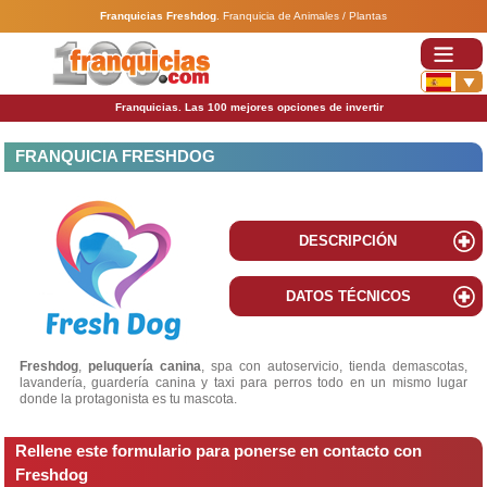
Franquicias Freshdog
.
Franquicia de Animales / Plantas
Franquicias. Las 100 mejores opciones de invertir
FRANQUICIA FRESHDOG
DESCRIPCIÓN
DATOS TÉCNICOS
Freshdog
,
peluquería canina
, spa con autoservicio, tienda demascotas,
lavandería, guardería canina y taxi para perros todo en un mismo lugar
donde la protagonista es tu mascota.
Rellene este formulario para ponerse en contacto con
Freshdog