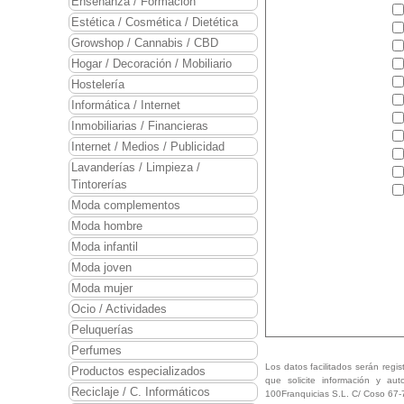
Enseñanza / Formación
Terra Vitae
le ofrece la
Estética / Cosmética / Dietética
Alimentación Biológica.
Growshop / Cannabis / CBD
Hogar / Decoración / Mobiliario
Nuestro éxito se desarr
planificación económica
Hostelería
tiene en cuenta que las
Informática / Internet
sector.
Inmobiliarias / Financieras
Internet / Medios / Publicidad
Sin duda, estos factore
Lavanderías / Limpieza /
Tintorerías
Si usted es una persona
gestión, entonces enca
Moda complementos
consolidar el objetivo d
Moda hombre
Moda infantil
Nuestra filosofía de tr
Moda joven
nuestros datos económic
Moda mujer
Aportamos un Proyect
Ocio / Actividades
aportamos todo lo neces
Peluquerías
Rótulos, Equipo informát
Perfumes
requiera cada local. Co
Los datos facilitados serán regis
Productos especializados
estipulados por la Centra
que solicite información y aut
Reciclaje / C. Informáticos
100Franquicias S.L. C/ Coso 67-