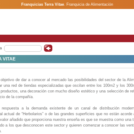
Franquicias Terra Vitae
.
Franquicia de Alimentación
a
 VITAE
objetivo de dar a conocer al mercado las posibilidades del sector de la Alim
llar una red de tiendas especializadas que oscilan entre los 100m2 y los 300
e productos, una decoración con mucho diseño estético y una selección de re
cio de la compañía.
respuesta a la demanda existente de un canal de distribución modern
al actual de “Herbolarios” o de las grandes superficies que no están acorde
l valor añadido que proporciona nuestra enseña es que se muestra como una t
todo a los que desconocen este sector y quieren comenzar a conocer las ven
a.