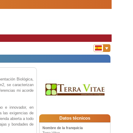
entación Biológica,
m2, se caracterizan
ferencias mi acorde
o e innovador, en
 a las exigencias de
Datos técnicos
ienda abierta a todo
tajas y bondades de
Nombre de la franquicia