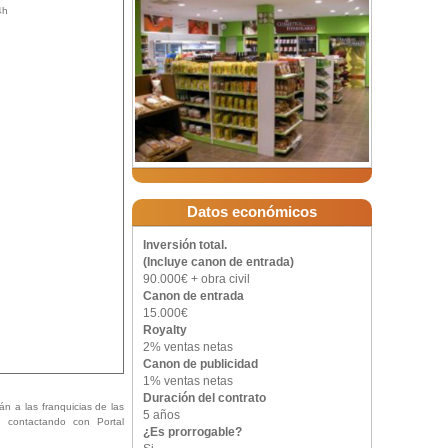
4h
ro del sector de la
portamos una sólida
ados. Si además, se
muy alta dentro del
dio plazo.
 y con capacidad de
Datos económicos
on el que queremos
Inversión total.
(Incluye canon de entrada)
90.000€ + obra civil
tra ficha técnica y
Canon de entrada
15.000€
Royalty
Inversión inicial
2% ventas netas
maras refrigeradas,
Canon de publicidad
es la obra civil que
1% ventas netas
rámetros de calidad
Duración del contrato
án a las franquicias de las
5 años
ón contactando con Portal
¿Es prorrogable?