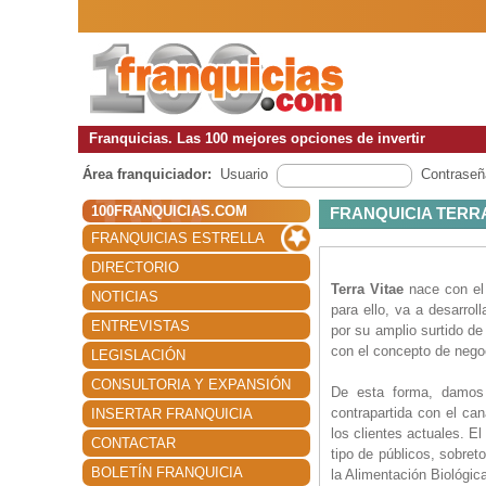
Franquicias. Las 100 mejores opciones de invertir
Área franquiciador:
Usuario
Contraseñ
100FRANQUICIAS.COM
FRANQUICIA TERRA
FRANQUICIAS ESTRELLA
DIRECTORIO
Terra Vitae
nace con el 
NOTICIAS
para ello, va a desarro
ENTREVISTAS
por su amplio surtido d
con el concepto de nego
LEGISLACIÓN
CONSULTORIA Y EXPANSIÓN
De esta forma, damos 
contrapartida con el can
INSERTAR FRANQUICIA
los clientes actuales. E
CONTACTAR
tipo de públicos, sobre
BOLETÍN FRANQUICIA
la Alimentación Biológic