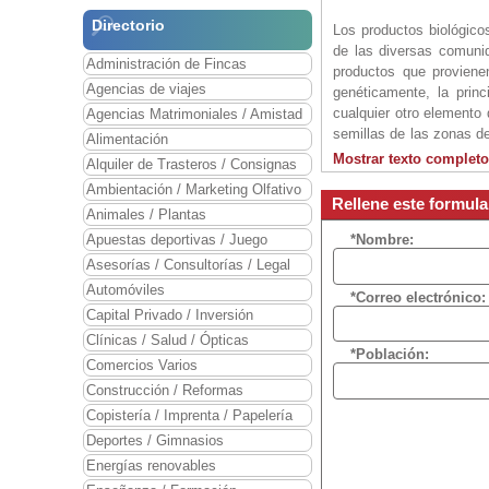
Directorio
Los productos biológicos
de las diversas comunid
Administración de Fincas
productos que provienen
Agencias de viajes
genéticamente, la prin
cualquier otro elemento 
Agencias Matrimoniales / Amistad
semillas de las zonas d
Alimentación
cualidades del producto.
Mostrar texto completo
Alquiler de Trasteros / Consignas
Ambientación / Marketing Olfativo
Si nos fijamos en el de
Rellene este formula
Animales / Plantas
expansión y el dominio d
Apuestas deportivas / Juego
*Nombre:
En nuestras tiendas pue
Asesorías / Consultorías / Legal
Automóviles
*Correo electrónico:
Leche, Zumo, Galletas,
Capital Privado / Inversión
Postres, Tofu, Seitán, F
Clínicas / Salud / Ópticas
Vinos, Cervezas, Refre
*Población:
Naturopatía, Chi Kung, R
Comercios Varios
aporta unas sinergias c
Construcción / Reformas
Copistería / Imprenta / Papelería
Desarrollamos nuestro m
Deportes / Gimnasios
del sector, bien españo
Energías renovables
etc…, tales como: Oatly