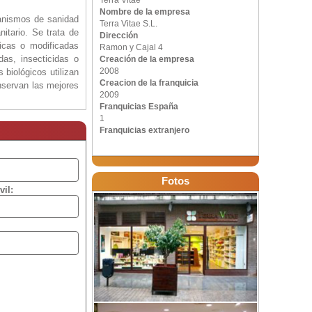
Terra Vitae
Nombre de la empresa
rganismos de sanidad
Terra Vitae S.L.
itario. Se trata de
Dirección
nicas o modificadas
Ramon y Cajal 4
das, insecticidas o
Creación de la empresa
2008
 biológicos utilizan
Creacion de la franquicia
nservan las mejores
2009
triales.
Franquicias España
1
ropeos vemos que la
Franquicias extranjero
itae
.
sana:
Fotos
vil:
, Aceites, Yogures,
rutos secos, Dulces,
Naturales: Masajes,
 de forma notable, y
 las mejores marcas