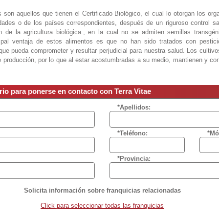
 son aquellos que tienen el Certificado Biológico, el cual lo otorgan los o
ades o de los países correspondientes, después de un riguroso control san
 de la agricultura biológica., en la cual no se admiten semillas transgé
cipal ventaja de estos alimentos es que no han sido tratados con pestici
que pueda comprometer y resultar perjudicial para nuestra salud. Los cultivos
e producción, por lo que al estar acostumbradas a su medio, mantienen y co
 El sabor y olor de los alimentos biológicos son mas intensos que en los indus
sarrollo del sector de la Alimentación Biológica en el resto de países eu
rio para ponerse en contacto con Terra Vitae
el mercado lo están llevando a cabo redes de distribución similares a
Terra V
*Apellidos:
des encontrar una gran variedad de productos enfocados a una alimentación 
*Teléfono:
*Mó
 Bollería, Panes, Huevos. Cereales, Semillas, Arroces, Pastas, Conservas
rutas, Verduras, Carnes, Embutidos, Macrobiótica, Sin gluten, Chocolates, F
scos, Libros, etc … Además, complementamos la alimentación con Terapias 
*Provincia:
eiki, Reflexología, …. Esta actividad incrementa la rentabilidad del negocio
on muchas posibilidades.
odelo de negocio como una Central de compras, y para ello, trabajamos con
Solicita información sobre franquicias relacionadas
las, y otras muchas sobretodo centroeuropeas, alemanas, belgas, austriacas,
Click para seleccionar todas las franquicias
, Purnatur, Natursoy, Lima, etc…