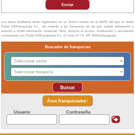
Enviar
Los datos facilitados serán registrados en un fichero inscrito en la AEPD del que es titular
Portal 100Franquicias S.L.. Se cederán a las franquicias de las que solicite información y
autoriza a recibir información comercial. Tiene derecho al acceso, rectificación y cancelación
contactando con Portal 100Franquicias S.L. C/ Coso 67-75, 4ºF, 50001(Zaragoza).
Buscador de franquicias
Buscar
Área franquiciador:
Usuario
Contraseña