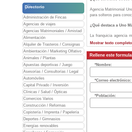
Directorio
Agencia Matrimonial Un
para solteros para conoc
Administración de Fincas
Agencias de viajes
¿Qué destaca a Uno Má
Agencias Matrimoniales / Amistad
La franquicia agencia 
Alimentación
todas las tecnologías, r
Mostrar texto completo
Alquiler de Trasteros / Consignas
Ambientación / Marketing Olfativo
¿Cuál es la situación
Rellene este formul
Animales / Plantas
El momento es bueno pa
Apuestas deportivas / Juego
*Nombre:
nosotros aportamos una 
Asesorías / Consultorías / Legal
de toda España.
Automóviles
*Correo electrónico:
¿Cuál es el perfil del 
Capital Privado / Inversión
Clínicas / Salud / Ópticas
Llegar a ser tu propio 
*Población:
Comercios Varios
emprendedora, con capac
servicio a sus clientes,
Construcción / Reformas
Copistería / Imprenta / Papelería
¿Qué ayudas ofrecéis 
Deportes / Gimnasios
Asesoramiento por la of
Energías renovables
posibilidad de devoluci