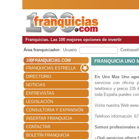
Franquicias. Las 100 mejores opciones de invertir
Área franquiciador:
Usuario
Contraseñ
100FRANQUICIAS.COM
FRANQUICIA UNO 
FRANQUICIAS ESTRELLA
DIRECTORIO
En Uno Mas Uno agenc
servicios con oficina 
NOTICIAS
telefónico y precio 235
ENTREVISTAS
toda España puedes cons
LEGISLACIÓN
Visita nuestra Web ww
CONSULTORIA Y EXPANSIÓN
Teléfono información 6
INSERTAR FRANQUICIA
CONTACTAR
Somos profesionales u
BOLETÍN FRANQUICIA
¿Qué servicios ofrece