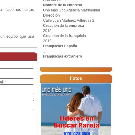
Uno más Uno
Nombre de la empresa
ña. Hacemos fiestas
Uno más Uno Agencia Matrimonial
Dirección
Calle Juan Martínez Villergas 2
Creación de la empresa
2015
Creacion de la franquicia
 un equipo que usa
2019
Franquicias España
1
Franquicias extranjero
 perfiles falsos y
solteros y solteras
Fotos
vil:
camente una persona
án por dar el mejor
 por 5 años. Con la