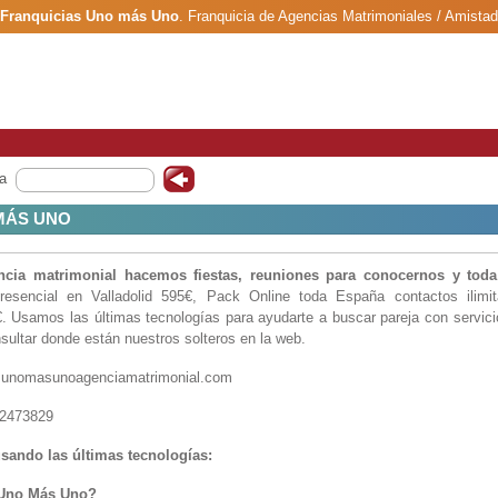
Franquicias Uno más Uno
.
Franquicia de Agencias Matrimoniales / Amistad
a
MÁS UNO
ia matrimonial hacemos fiestas, reuniones para conocernos y toda
presencial en Valladolid 595€, Pack Online toda España contactos ilimi
 €. Usamos las últimas tecnologías para ayudarte a buscar pareja con servic
ultar donde están nuestros solteros en la web.
w.unomasunoagenciamatrimonial.com
72473829
sando las últimas tecnologías:
 Uno Más Uno?