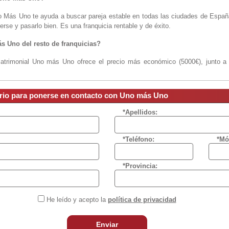
o Más Uno te ayuda a buscar pareja estable en todas las ciudades de Espa
erse y pasarlo bien. Es una franquicia rentable y de éxito.
s Uno del resto de franquicias?
matrimonial Uno más Uno ofrece el precio más económico (5000€), junto a
edes sociales y Google para llegar a solteros que buscan pareja.
 de las agencias matrimoniales? ¿Se encuentra en un buen momento?
ario para ponerse en contacto con Uno más Uno
ra las agencias matrimoniales, pues hay muchas personas desengañadas por
*Apellidos:
ayuda profesional durante la búsqueda de pareja. Llevamos varios años con 
*Teléfono:
*Mó
franquiciado que buscáis?
jefe, capacidad de administrar tu tiempo y poder organizar tu empresa. Bási
*Provincia:
idad de autogestión. Buscamos un profesional con capacidad comercial y af
 además de involucrarse en la gestión diaria de su negocio”.
He leído y acepto la
política de privacidad
al emprendedor interesado?
icina central que se encuentra en Valladolid, el mejor precio y contrato
Enviar
ón de una parte después de 2 años según condiciones generales.