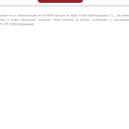
ión tenéis?
trados en un fichero inscrito en la AEPD del que es titular Portal 100Franquicias S.L.. Se ceder
en las ciudades del territorio nacional (España) y también en Portugal.
oriza a recibir información comercial. Tiene derecho al acceso, rectificación y cancelaci
75, 4ºF, 50001(Zaragoza).
ace en tu navegador para ver el video de presentación de la Franqui
aU-MBn4