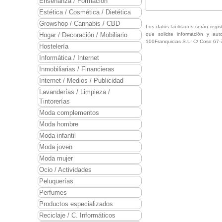
Enseñanza / Formación
Estética / Cosmética / Dietética
¿Qué planes de expans
Growshop / Cannabis / CBD
Los datos facilitados serán regis
Principalmente buscamos 
que solicite información y aut
Hogar / Decoración / Mobiliario
100Franquicias S.L. C/ Coso 67-
Hostelería
Copia y pega este enl
Informática / Internet
https://youtu.be/VGBq
Inmobiliarias / Financieras
Internet / Medios / Publicidad
Lavanderías / Limpieza /
Tintorerías
Moda complementos
Moda hombre
Moda infantil
Moda joven
Moda mujer
Ocio / Actividades
Peluquerías
Perfumes
Productos especializados
Reciclaje / C. Informáticos