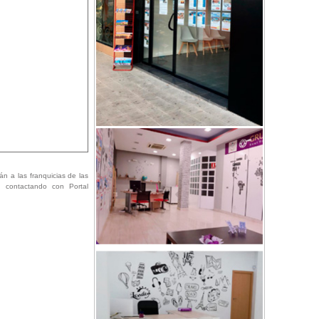
portante de Europa.
án a las franquicias de las
ón contactando con Portal
nte de Europa.