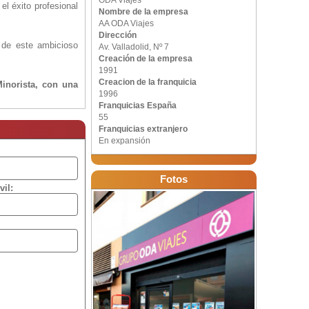
ODA Viajes
l éxito profesional
Nombre de la empresa
AA ODA Viajes
Dirección
 de este ambicioso
Av. Valladolid, Nº 7
Creación de la empresa
1991
Creacion de la franquicia
inorista, con una
1996
ia de haber abierto
Franquicias España
ste nuevo proyecto
55
Franquicias extranjero
En expansión
 parte de la cadena
uctos propios de la
Fotos
vil:
e los mismos, sin
quiciados pasarán a