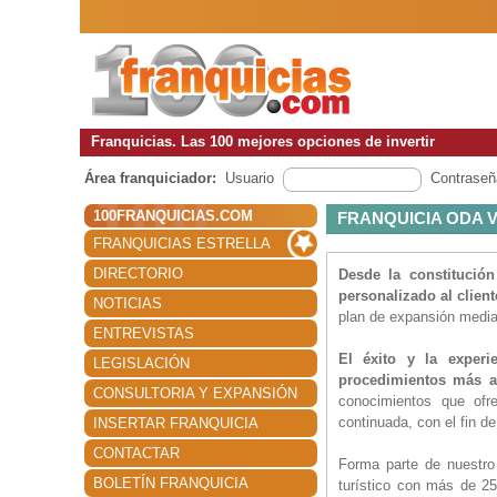
Franquicias. Las 100 mejores opciones de invertir
Área franquiciador:
Usuario
Contraseñ
100FRANQUICIAS.COM
FRANQUICIA ODA V
FRANQUICIAS ESTRELLA
DIRECTORIO
Desde la constitució
personalizado al client
NOTICIAS
plan de expansión median
ENTREVISTAS
El éxito y la exper
LEGISLACIÓN
procedimientos más a
CONSULTORIA Y EXPANSIÓN
conocimientos que ofr
continuada, con el fin de
INSERTAR FRANQUICIA
CONTACTAR
Forma parte de nuestro
BOLETÍN FRANQUICIA
turístico con más de 2