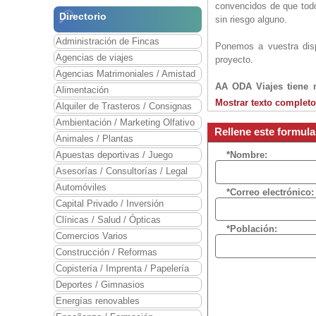
convencidos de que todo
Directorio
sin riesgo alguno.
Administración de Fincas
Ponemos a vuestra disp
Agencias de viajes
proyecto.
Agencias Matrimoniales / Amistad
AA ODA Viajes tiene m
Alimentación
excelente imagen en el
Mostrar texto completo
Alquiler de Trasteros / Consignas
Agencias de Viajes en 
Ambientación / Marketing Olfativo
basado en las mejores he
Rellene este formul
Animales / Plantas
PRODUCTO PROPIO: 
Apuestas deportivas / Juego
*Nombre:
Además de la marca mino
Asesorías / Consultorías / Legal
de franquicia, nuestro 
Automóviles
*Correo electrónico:
marca, donde el franq
Capital Privado / Inversión
intermediarios.
Clínicas / Salud / Ópticas
*Población:
GRUPO DE GESTIÓN
Comercios Varios
Por el hecho de entrar 
Construcción / Reformas
integrarse en un grupo d
Copistería / Imprenta / Papelería
Deportes / Gimnasios
MAYORISTAS EXCLUS
Energías renovables
Hoteles
Ahorra tiempo. Sé compe