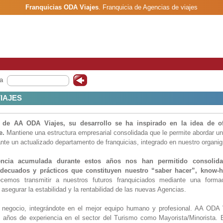
Franquicias ODA Viajes
.
Franquicia de Agencias de viajes
a
IAJES
n de AA ODA Viajes, su desarrollo se ha inspirado en la idea de of
e.
Mantiene una estructura empresarial consolidada que le permite abordar u
te un actualizado departamento de franquicias, integrado en nuestro organig
iencia acumulada durante estos años nos han permitido consolid
decuados y prácticos que constituyen nuestro “saber hacer”, know-
ecemos transmitir a nuestros futuros franquiciados mediante una form
 asegurar la estabilidad y la rentabilidad de las nuevas Agencias.
 negocio, integrándote en el mejor equipo humano y profesional. AA ODA 
5 años de experiencia en el sector del Turismo como Mayorista/Minorista.