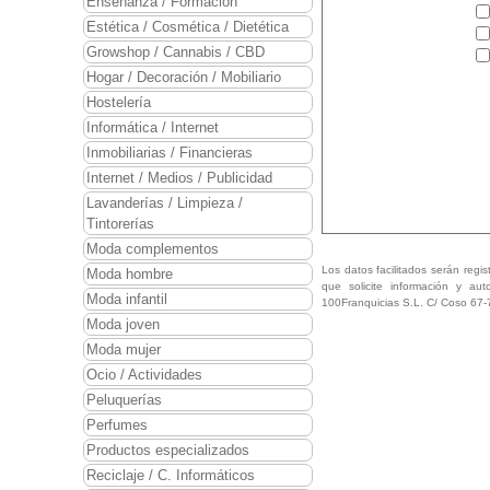
Enseñanza / Formación
Estética / Cosmética / Dietética
Vuelos
Growshop / Cannabis / CBD
Principales plataformas 
Hogar / Decoración / Mobiliario
Paquetes vacacionales
Hostelería
A la carta con vuelo, tre
Informática / Internet
Inmobiliarias / Financieras
Viajes combinados
Internet / Medios / Publicidad
2 o más destinos de form
Lavanderías / Limpieza /
Tintorerías
Trenes
Cualquier combinación de
Moda complementos
Los datos facilitados serán regis
Moda hombre
que solicite información y aut
Ferries
Moda infantil
100Franquicias S.L. C/ Coso 67-
Cualquier combinación d
Moda joven
Moda mujer
Cruceros
Más de 7000 rutas, 30 n
Ocio / Actividades
Peluquerías
Ocio
Perfumes
Todas las opciones de o
Productos especializados
Reciclaje / C. Informáticos
Alquileres