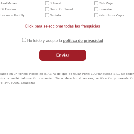
Azul Marino
B Travel
Click Viaja
Dit Gestión
Grupo On Travel
Innovatur
Locker in the City
Nautalia
Zafiro Tours Viajes
low cost e integraciones directas con aerolíneas.
Click para seleccionar todas las franquicias
n o ferry. Todas las opciones, todos los días, todos los destinos.
He leído y acepto la
política de privacidad
a totalmente flexible y personalizable.
Enviar
 trenes en un único paso con billete electrónico. Acceso al producto más im
trados en un fichero inscrito en la AEPD del que es titular Portal 100Franquicias S.L.. Se ceder
oriza a recibir información comercial. Tiene derecho al acceso, rectificación y cancelaci
75, 4ºF, 50001(Zaragoza).
e ferries de diferentes navieras en 3 pasos. Acceso al producto más importa
avieras y 250 destinos.
cio para completar tu viaje. Excursiones, entradas y mucho más.