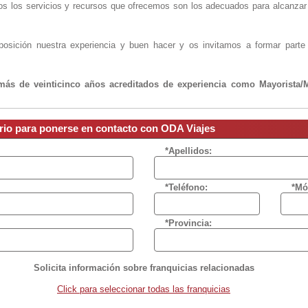
s los servicios y recursos que ofrecemos son los adecuados para alcanzar e
osición nuestra experiencia y buen hacer y os invitamos a formar parte
ás de veinticinco años acreditados de experiencia como Mayorista/M
 sector.
Como franquiciadores llevamos desde 1996 y tenemos la experienc
diferentes Comunidades Autónomas del país. Actualmente, hemos iniciado e
rramientas tecnológicas para el sector del turismo.
ario para ponerse en contacto con ODA Viajes
VS TRAVEL
*Apellidos:
rista AA ODA Viajes, bajo la cual actúa cada una de las oficinas que forman
grupo cuenta con la mayorista VS Travel, la cual gestiona todos los prod
*Teléfono:
*Mó
uiciado se beneficiará de la máxima comisión con la venta directa d
*Provincia:
a formar parte de la red de franquicias AA ODA Viajes, todos nuestros fran
e gestión con más de 600 oficinas en todo el país.
Solicita información sobre franquicias relacionadas
IVOS
Click para seleccionar todas las franquicias
titivo. Gana más. Todas tus reservas de hotel.