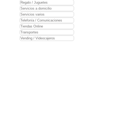
Más de 350.000 casas
Regalo / Juguetes
profesionales.
Servicios a domicilio
Servicios varios
Seguros
Telefonía / Comunicaciones
Soluciones rápidas a cual
Tiendas Online
Coches
Transportes
Más de 200 compañías en
Vending / Videocajeros
Traslados
En 3 cómodos pasos. Opc
---
*Ayuda financiera: SI, h
Montamos agencias de vi
Opciones de apertura:
• On-line en el domicilio
• On-line en local físico 
• On-line con marca prop