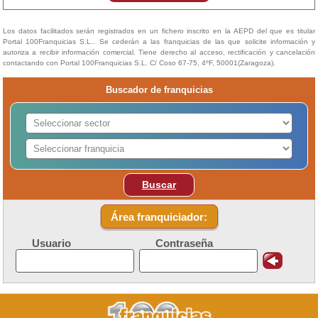
Los datos facilitados serán registrados en un fichero inscrito en la AEPD del que es titular
Portal 100Franquicias S.L.. Se cederán a las franquicias de las que solicite información y
autoriza a recibir información comercial. Tiene derecho al acceso, rectificación y cancelación
contactando con Portal 100Franquicias S.L. C/ Coso 67-75, 4ºF, 50001(Zaragoza).
Buscador de franquicias
Buscar
Área franquiciador:
Usuario
Contraseña