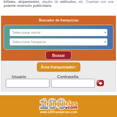
billetes
,
alojamientos
, alquiler de
vehículos
, etc. Cuentan con una
potente inversión publicitaria
.
Buscador de franquicias
Buscar
Área franquiciador:
Usuario
Contraseña
www.100franquicias.com