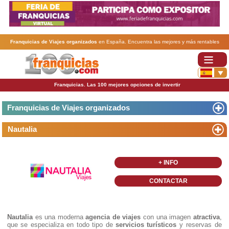
Franquicias de Viajes organizados
en España. Encuentra las mejores y más rentables
franquicias de Viajes organizados
. Abre tu negocio a través de una franquicia barata, rentable
y segura.
Franquicias. Las 100 mejores opciones de invertir
Franquicias de Viajes organizados
Nautalia
+ INFO
CONTACTAR
Nautalia
es una moderna
agencia de viajes
con una imagen
atractiva
,
que se especializa en todo tipo de
servicios turísticos
y reservas de