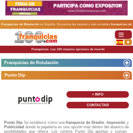
Franquicias de Rotulación
en España. Encuentra las mejores y más rentables
franquicias de
Rotulación
. Abre tu negocio a través de una franquicia barata, rentable y segura.
Franquicias. Las 100 mejores opciones de invertir
Franquicias de Rotulación
Punto Dip
+ INFO
CONTACTAR
Punto Dip
Se establece como una
franquicia de Diseño
,
Impresión
y
Publicidad
donde la papelería es una opción más dentro del abanico de
posibilidades que ofrece. Los centros Punto Dip aportan y suman,