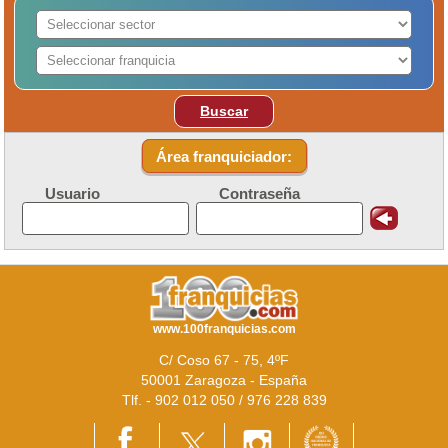
Buscar
Área franquiciador:
Usuario
Contraseña
www.100franquicias.com
C/ Coso 67 - 75, 4ºF
50001 Zaragoza - España
Tlf. - 902 012 050 / 976 228 839