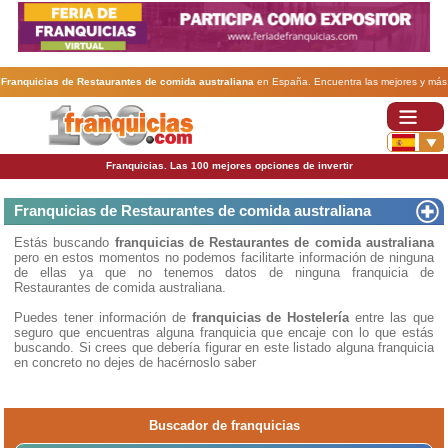
Franquicias de Restaurantes de comida australiana
en España. Encuentra las mejores y más
rentables
franquicias de Restaurantes de comida australiana
. Abre tu negocio a través de
una franquicia barata, rentable y segura.
Franquicias. Las 100 mejores opciones de invertir
Franquicias de Restaurantes de comida australiana
Estás buscando
franquicias de Restaurantes de comida australiana
pero en estos momentos no podemos facilitarte información de ninguna
de ellas ya que no tenemos datos de ninguna franquicia de
Restaurantes de comida australiana.
Puedes tener información de
franquicias de Hostelería
entre las que
seguro que encuentras alguna franquicia que encaje con lo que estás
buscando. Si crees que debería figurar en este listado alguna franquicia
en concreto no dejes de hacérnoslo saber
Buscador de franquicias