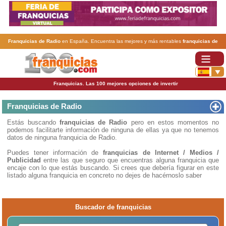
Franquicias de Radio
en España. Encuentra las mejores y más rentables
franquicias de
Radio
. Abre tu negocio a través de una franquicia barata, rentable y segura.
Franquicias. Las 100 mejores opciones de invertir
Franquicias de Radio
Estás buscando
franquicias de Radio
pero en estos momentos no
podemos facilitarte información de ninguna de ellas ya que no tenemos
datos de ninguna franquicia de Radio.
Puedes tener información de
franquicias de Internet / Medios /
Publicidad
entre las que seguro que encuentras alguna franquicia que
encaje con lo que estás buscando. Si crees que debería figurar en este
listado alguna franquicia en concreto no dejes de hacérnoslo saber
Buscador de franquicias