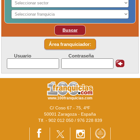
Buscar
Área franquiciador:
Usuario
Contraseña
www.100franquicias.com
C/ Coso 67 - 75, 4ºF
50001 Zaragoza - España
Tlf. - 902 012 050 / 976 228 839