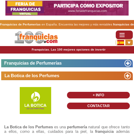
Franquicias de Perfumerías
en España. Encuentra las mejores y más rentables
franquicias de
Perfumerías
. Abre tu negocio a través de una franquicia barata, rentable y segura.
Franquicias. Las 100 mejores opciones de invertir
Franquicias de Perfumerías
La Botica de los Perfumes
+ INFO
CONTACTAR
La Botica
de los Perfumes
es una
perfumería
natural que ofrece tanto
a ellos, como a ellas, cuidados para la piel, la
franquicia
además