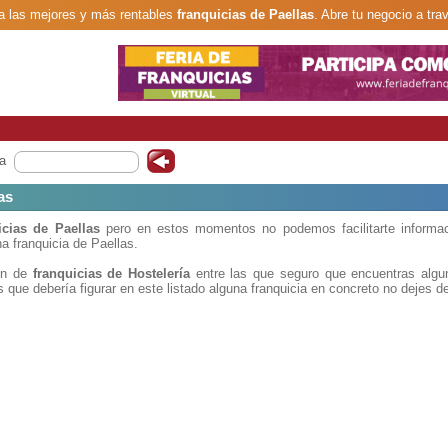
 las mejores y más rentables
franquicias de Paellas
. Abre tu negocio a tra
a
as
icias de Paellas
pero en estos momentos no podemos facilitarte informac
a franquicia de Paellas.
ión de
franquicias de Hostelería
entre las que seguro que encuentras algun
 que debería figurar en este listado alguna franquicia en concreto no dejes d