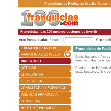
Franquicias de Paellas
en España. Encuentra
Franquicias. Las 100 mejores opciones de invertir
Área franquiciador:
Usuario
Contraseñ
100FRANQUICIAS.COM
Franquicias de Paell
FRANQUICIAS ESTRELLA
Estás buscando
franqu
tenemos datos de ningun
DIRECTORIO
NOTICIAS
Puedes tener informac
estás buscando. Si crees
ENTREVISTAS
LEGISLACIÓN
CONSULTORIA Y EXPANSIÓN
INSERTAR FRANQUICIA
CONTACTAR
BOLETÍN FRANQUICIA