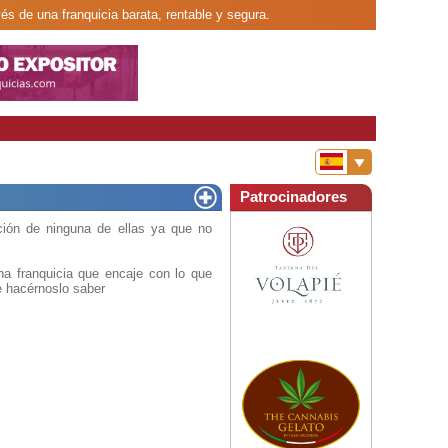
vés de una franquicia barata, rentable y segura.
Patrocinadores
ión de ninguna de ellas ya que no
a franquicia que encaje con lo que
e hacérnoslo saber