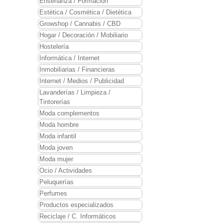
Enseñanza / Formación
Estética / Cosmética / Dietética
Growshop / Cannabis / CBD
Hogar / Decoración / Mobiliario
Hostelería
Informática / Internet
Inmobiliarias / Financieras
Internet / Medios / Publicidad
Lavanderías / Limpieza /
Tintorerías
Moda complementos
Moda hombre
Moda infantil
Moda joven
Moda mujer
Ocio / Actividades
Peluquerías
Perfumes
Productos especializados
Reciclaje / C. Informáticos