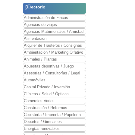
Directorio
Administración de Fincas
Agencias de viajes
Agencias Matrimoniales / Amistad
Alimentación
Alquiler de Trasteros / Consignas
Ambientación / Marketing Olfativo
Animales / Plantas
Apuestas deportivas / Juego
Asesorías / Consultorías / Legal
Automóviles
Capital Privado / Inversión
Clínicas / Salud / Ópticas
Comercios Varios
Construcción / Reformas
Copistería / Imprenta / Papelería
Deportes / Gimnasios
Energías renovables