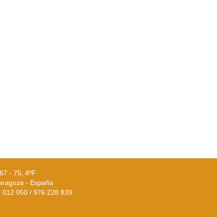
67 - 75, 4ºF
aragoza - España
02 012 050 / 976 228 839