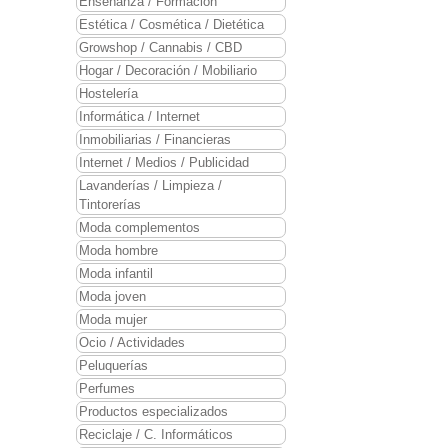
Enseñanza / Formación
Estética / Cosmética / Dietética
Growshop / Cannabis / CBD
Hogar / Decoración / Mobiliario
Hostelería
Informática / Internet
Inmobiliarias / Financieras
Internet / Medios / Publicidad
Lavanderías / Limpieza /
Tintorerías
Moda complementos
Moda hombre
Moda infantil
Moda joven
Moda mujer
Ocio / Actividades
Peluquerías
Perfumes
Productos especializados
Reciclaje / C. Informáticos