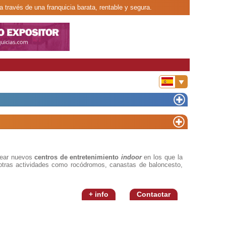
a través de una franquicia barata, rentable y segura.
rear nuevos
centros de entretenimiento
indoor
en los que la
otras actividades como rocódromos, canastas de baloncesto,
+ info
Contactar