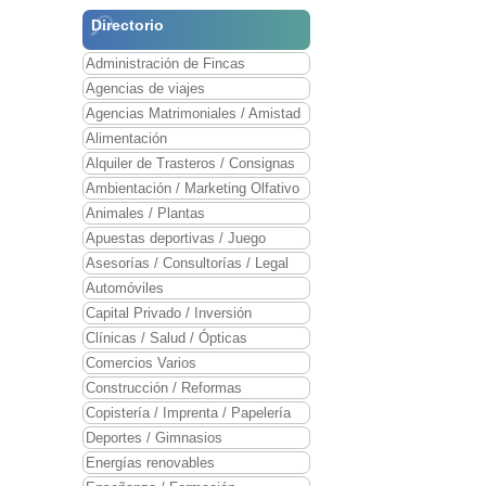
Directorio
Administración de Fincas
Agencias de viajes
Agencias Matrimoniales / Amistad
Alimentación
Alquiler de Trasteros / Consignas
Ambientación / Marketing Olfativo
Animales / Plantas
Apuestas deportivas / Juego
Asesorías / Consultorías / Legal
Automóviles
Capital Privado / Inversión
Clínicas / Salud / Ópticas
Comercios Varios
Construcción / Reformas
Copistería / Imprenta / Papelería
Deportes / Gimnasios
Energías renovables