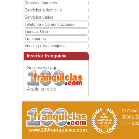
Regalo / Juguetes
Servicios a domicilio
Servicios varios
Telefonía / Comunicaciones
Tiendas Online
Transportes
Vending / Videocajeros
Insertar franquicia
Su enseña aqui
A sólo un click
C/ Coso 
50001 Z
Tlf. - 9
www.100franquicias.com