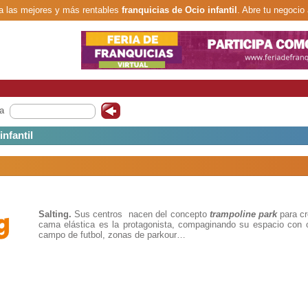
 las mejores y más rentables
franquicias de Ocio infantil
. Abre tu negocio 
a
nfantil
Salting.
Sus centros nacen del concepto
trampoline park
para c
cama elástica es la protagonista, compaginando su espacio con 
campo de futbol, zonas de parkour…