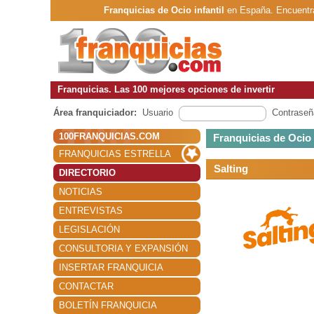
Franquicias de Ocio infantil
en España. Encuentra
Franquicias. Las 100 mejores opciones de invertir
Área franquiciador:
Usuario
Contraseñ
100FRANQUICIAS.COM
Franquicias de Ocio i
FRANQUICIAS ESTRELLA
Salting
DIRECTORIO
NOTICIAS
ENTREVISTAS
LEGISLACIÓN
CONSULTORIA Y EXPANSIÓN
INSERTAR FRANQUICIA
CONTACTAR
BOLETÍN FRANQUICIA