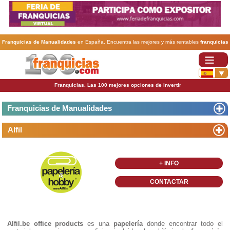
Franquicias de Manualidades
en España. Encuentra las mejores y más rentables
franquicias
de Manualidades
. Abre tu negocio a través de una franquicia barata, rentable y segura.
Franquicias. Las 100 mejores opciones de invertir
Franquicias de Manualidades
Alfil
+ INFO
CONTACTAR
Alfil.be office products
es una
papelería
donde encontrar todo el