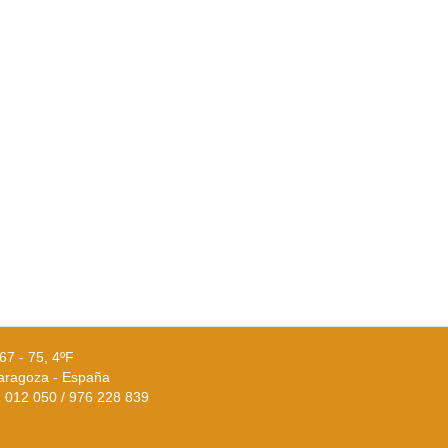
67 - 75, 4ºF
aragoza - España
02 012 050 / 976 228 839