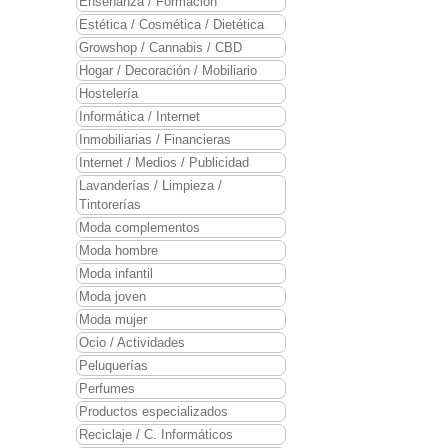
Enseñanza / Formación
Estética / Cosmética / Dietética
Growshop / Cannabis / CBD
Hogar / Decoración / Mobiliario
Hostelería
Informática / Internet
Inmobiliarias / Financieras
Internet / Medios / Publicidad
Lavanderías / Limpieza /
Tintorerías
Moda complementos
Moda hombre
Moda infantil
Moda joven
Moda mujer
Ocio / Actividades
Peluquerías
Perfumes
Productos especializados
Reciclaje / C. Informáticos