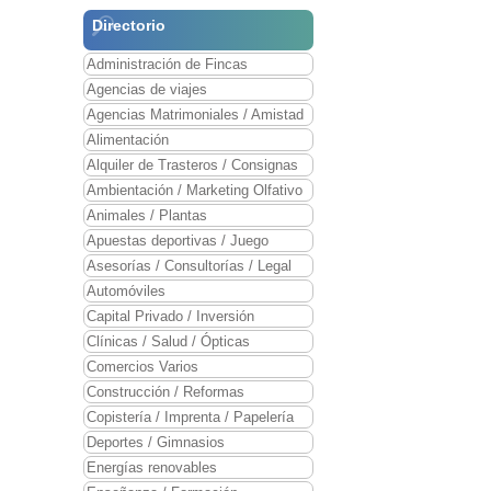
Directorio
Administración de Fincas
Agencias de viajes
Agencias Matrimoniales / Amistad
Alimentación
Alquiler de Trasteros / Consignas
Ambientación / Marketing Olfativo
Animales / Plantas
Apuestas deportivas / Juego
Asesorías / Consultorías / Legal
Automóviles
Capital Privado / Inversión
Clínicas / Salud / Ópticas
Comercios Varios
Construcción / Reformas
Copistería / Imprenta / Papelería
Deportes / Gimnasios
Energías renovables