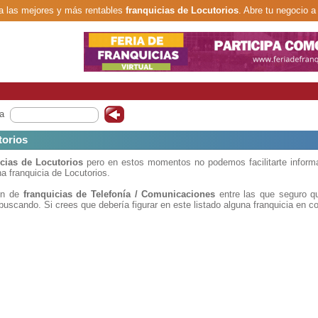
 las mejores y más rentables
franquicias de Locutorios
. Abre tu negocio a
a
torios
icias de Locutorios
pero en estos momentos no podemos facilitarte informa
 franquicia de Locutorios.
ón de
franquicias de Telefonía / Comunicaciones
entre las que seguro qu
buscando. Si crees que debería figurar en este listado alguna franquicia en c