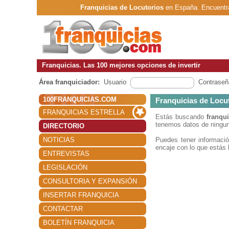
Franquicias de Locutorios
en España. Encuentra
Franquicias. Las 100 mejores opciones de invertir
Área franquiciador:
Usuario
Contraseñ
100FRANQUICIAS.COM
Franquicias de Locu
FRANQUICIAS ESTRELLA
Estás buscando
franqu
tenemos datos de ninguna
DIRECTORIO
NOTICIAS
Puedes tener informaci
encaje con lo que estás 
ENTREVISTAS
LEGISLACIÓN
CONSULTORIA Y EXPANSIÓN
INSERTAR FRANQUICIA
CONTACTAR
BOLETÍN FRANQUICIA