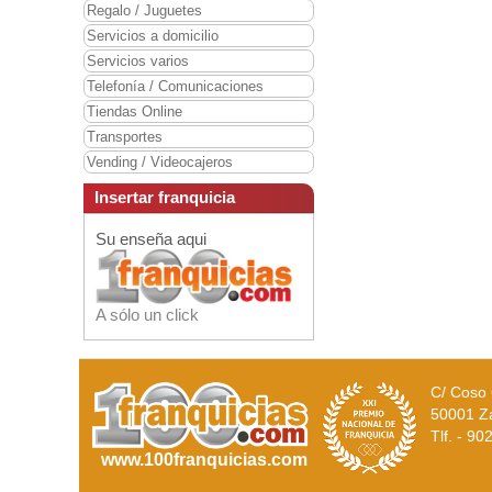
Regalo / Juguetes
Servicios a domicilio
Servicios varios
Telefonía / Comunicaciones
Tiendas Online
Transportes
Vending / Videocajeros
Insertar franquicia
Su enseña aqui
A sólo un click
C/ Coso 
50001 Z
Tlf. - 9
www.100franquicias.com