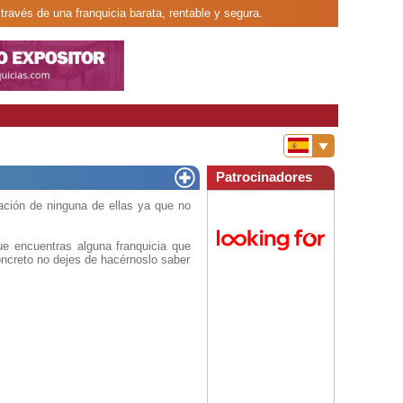
 través de una franquicia barata, rentable y segura.
Patrocinadores
ción de ninguna de ellas ya que no
e encuentras alguna franquicia que
oncreto no dejes de hacérnoslo saber