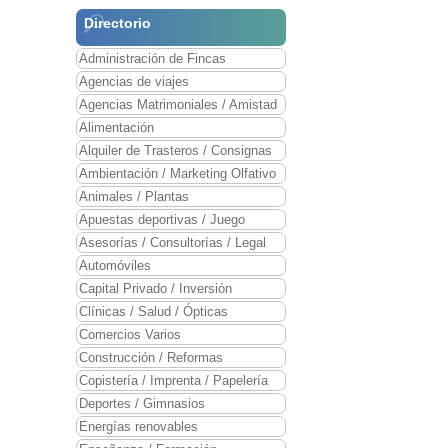
Directorio
Administración de Fincas
Agencias de viajes
Agencias Matrimoniales / Amistad
Alimentación
Alquiler de Trasteros / Consignas
Ambientación / Marketing Olfativo
Animales / Plantas
Apuestas deportivas / Juego
Asesorías / Consultorías / Legal
Automóviles
Capital Privado / Inversión
Clínicas / Salud / Ópticas
Comercios Varios
Construcción / Reformas
Copistería / Imprenta / Papelería
Deportes / Gimnasios
Energías renovables