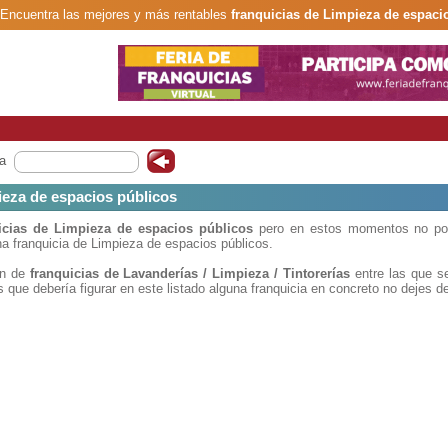
Encuentra las mejores y más rentables
franquicias de Limpieza de espaci
rentable y segura.
a
ieza de espacios públicos
icias de Limpieza de espacios públicos
pero en estos momentos no pode
a franquicia de Limpieza de espacios públicos.
ón de
franquicias de Lavanderías / Limpieza / Tintorerías
entre las que s
 que debería figurar en este listado alguna franquicia en concreto no dejes d