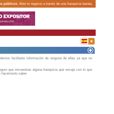
os públicos
. Abre tu negocio a través de una franquicia barata,
mos facilitarte información de ninguna de ellas ya que no
eguro que encuentras alguna franquicia que encaje con lo que
e hacérnoslo saber