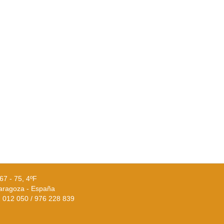
67 - 75, 4ºF
aragoza - España
02 012 050 / 976 228 839