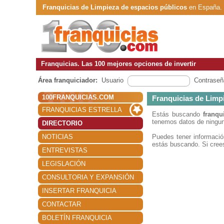
Franquicias de Limpieza de espacios públicos
en España. 
Franquicias. Las 100 mejores opciones de invertir
Área franquiciador:
Usuario
Contraseñ
100FRANQUICIAS.COM
Franquicias de Limp
FRANQUICIAS ESTRELLA
Estás buscando
franqu
tenemos datos de ningun
DIRECTORIO
NOTICIAS
Puedes tener informaci
estás buscando. Si crees
ENTREVISTAS
LEGISLACIÓN
CONSULTORIA Y EXPANSIÓN
INSERTAR FRANQUICIA
CONTACTAR
BOLETÍN FRANQUICIA