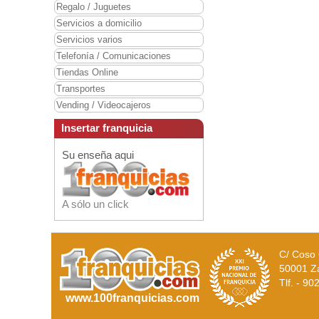
Regalo / Juguetes
Servicios a domicilio
Servicios varios
Telefonía / Comunicaciones
Tiendas Online
Transportes
Vending / Videocajeros
Insertar franquicia
Su enseña aqui
A sólo un click
C/ Coso 
50001 Z
Tlf. - 9
www.100franquicias.com