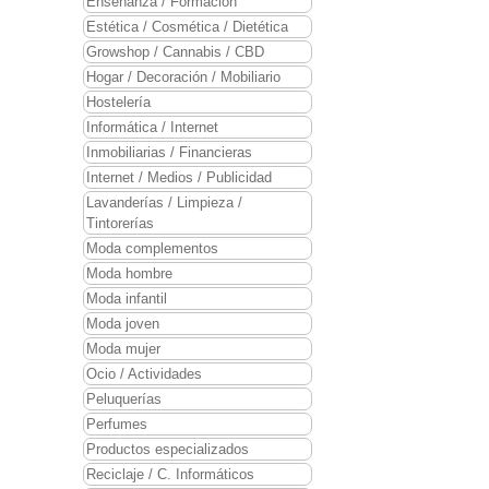
Enseñanza / Formación
Estética / Cosmética / Dietética
Growshop / Cannabis / CBD
Hogar / Decoración / Mobiliario
Hostelería
Informática / Internet
Inmobiliarias / Financieras
Internet / Medios / Publicidad
Lavanderías / Limpieza /
Tintorerías
Moda complementos
Moda hombre
Moda infantil
Moda joven
Moda mujer
Ocio / Actividades
Peluquerías
Perfumes
Productos especializados
Reciclaje / C. Informáticos