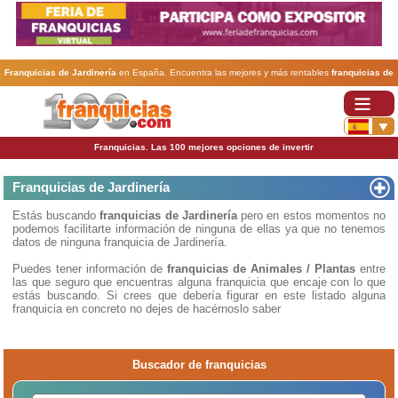
Franquicias de Jardinería
en España. Encuentra las mejores y más rentables
franquicias de
Jardinería
. Abre tu negocio a través de una franquicia barata, rentable y segura.
Franquicias. Las 100 mejores opciones de invertir
Franquicias de Jardinería
Estás buscando
franquicias de Jardinería
pero en estos momentos no
podemos facilitarte información de ninguna de ellas ya que no tenemos
datos de ninguna franquicia de Jardinería.
Puedes tener información de
franquicias de Animales / Plantas
entre
las que seguro que encuentras alguna franquicia que encaje con lo que
estás buscando. Si crees que debería figurar en este listado alguna
franquicia en concreto no dejes de hacérnoslo saber
Buscador de franquicias