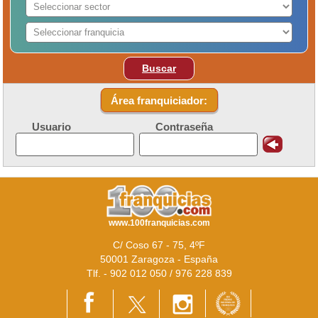
Buscar
Área franquiciador:
Usuario
Contraseña
www.100franquicias.com
C/ Coso 67 - 75, 4ºF
50001 Zaragoza - España
Tlf. - 902 012 050 / 976 228 839