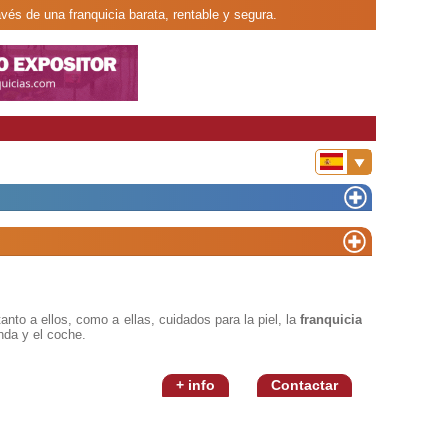
avés de una franquicia barata, rentable y segura.
tanto a ellos, como a ellas, cuidados para la piel, la
franquicia
nda y el coche.
+ info
Contactar