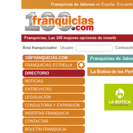
Franquicias de Jabones
en España. Encuentra
Franquicias. Las 100 mejores opciones de invertir
Área franquiciador:
Usuario
Contraseñ
100FRANQUICIAS.COM
Franquicias de Jabo
FRANQUICIAS ESTRELLA
La Botica de los Pe
DIRECTORIO
NOTICIAS
ENTREVISTAS
LEGISLACIÓN
CONSULTORIA Y EXPANSIÓN
INSERTAR FRANQUICIA
CONTACTAR
BOLETÍN FRANQUICIA