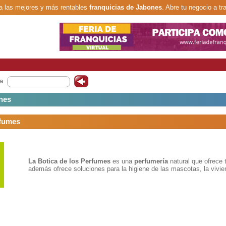
 las mejores y más rentables
franquicias de Jabones
. Abre tu negocio a tr
a
nes
rfumes
La Botica
de los Perfumes
es una
perfumería
natural que ofrece 
además ofrece soluciones para la higiene de las mascotas, la vivie