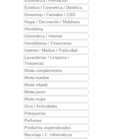
Enseñanza / Formación
Estética / Cosmética / Dietética
Growshop / Cannabis / CBD
Hogar / Decoración / Mobiliario
Hostelería
Informática / Internet
Inmobiliarias / Financieras
Internet / Medios / Publicidad
Lavanderías / Limpieza /
Tintorerías
Moda complementos
Moda hombre
Moda infantil
Moda joven
Moda mujer
Ocio / Actividades
Peluquerías
Perfumes
Productos especializados
Reciclaje / C. Informáticos