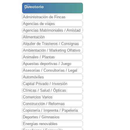
Directorio
Administración de Fincas
Agencias de viajes
Agencias Matrimoniales / Amistad
Alimentación
Alquiler de Trasteros / Consignas
Ambientación / Marketing Olfativo
Animales / Plantas
Apuestas deportivas / Juego
Asesorías / Consultorías / Legal
Automóviles
Capital Privado / Inversión
Clínicas / Salud / Ópticas
Comercios Varios
Construcción / Reformas
Copistería / Imprenta / Papelería
Deportes / Gimnasios
Energías renovables