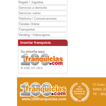
Regalo / Juguetes
Servicios a domicilio
Servicios varios
Telefonía / Comunicaciones
Tiendas Online
Transportes
Vending / Videocajeros
Insertar franquicia
Su enseña aqui
A sólo un click
C/ Coso 
50001 Z
Tlf. - 9
www.100franquicias.com