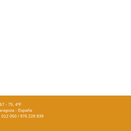
67 - 75, 4ºF
aragoza - España
02 012 050 / 976 228 839