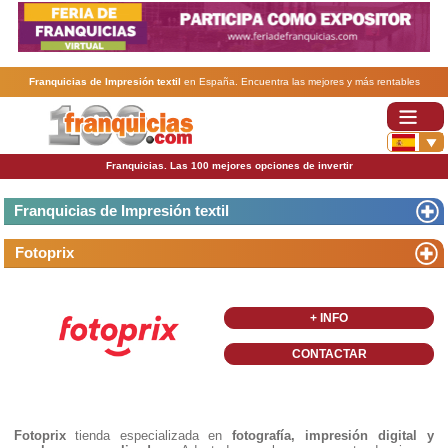
Franquicias de Impresión textil
en España. Encuentra las mejores y más rentables
franquicias de Impresión textil
. Abre tu negocio a través de una franquicia barata, rentable y
segura.
Franquicias. Las 100 mejores opciones de invertir
Franquicias de Impresión textil
Fotoprix
+ INFO
CONTACTAR
Fotoprix
tienda especializada en
fotografía, impresión digital y