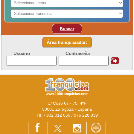
Buscar
Área franquiciador:
Usuario
Contraseña
www.100franquicias.com
C/ Coso 67 - 75, 4ºF
50001 Zaragoza - España
Tlf. - 902 012 050 / 976 228 839