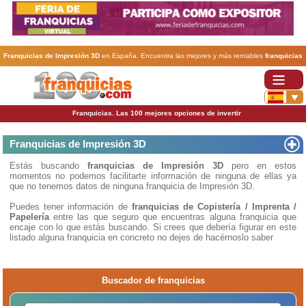
Franquicias de Impresión 3D
en España. Encuentra las mejores y más rentables
franquicias
de Impresión 3D
. Abre tu negocio a través de una franquicia barata, rentable y segura.
Franquicias. Las 100 mejores opciones de invertir
Franquicias de Impresión 3D
Estás buscando
franquicias de Impresión 3D
pero en estos
momentos no podemos facilitarte información de ninguna de ellas ya
que no tenemos datos de ninguna franquicia de Impresión 3D.
Puedes tener información de
franquicias de Copistería / Imprenta /
Papelería
entre las que seguro que encuentras alguna franquicia que
encaje con lo que estás buscando. Si crees que debería figurar en este
listado alguna franquicia en concreto no dejes de hacérnoslo saber
Buscador de franquicias