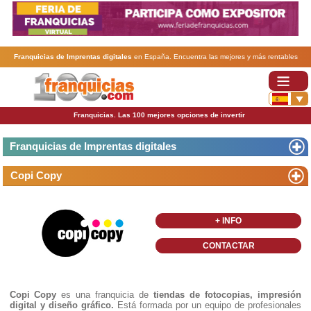
Franquicias de Imprentas digitales
en España. Encuentra las mejores y más rentables
franquicias de Imprentas digitales
. Abre tu negocio a través de una franquicia barata, rentable
y segura.
Franquicias. Las 100 mejores opciones de invertir
Franquicias de Imprentas digitales
Copi Copy
+ INFO
CONTACTAR
Copi Copy
es una franquicia de
tiendas de fotocopias, impresión
digital y diseño gráfico.
Está formada por un equipo de profesionales