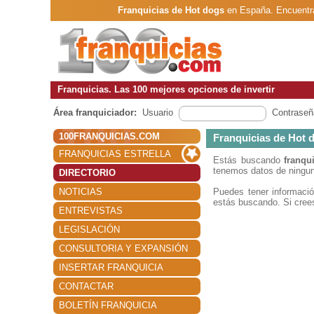
Franquicias de Hot dogs
en España. Encuentra
Franquicias. Las 100 mejores opciones de invertir
Área franquiciador:
Usuario
Contraseñ
100FRANQUICIAS.COM
Franquicias de Hot 
FRANQUICIAS ESTRELLA
Estás buscando
franqu
tenemos datos de ningun
DIRECTORIO
NOTICIAS
Puedes tener informac
estás buscando. Si crees
ENTREVISTAS
LEGISLACIÓN
CONSULTORIA Y EXPANSIÓN
INSERTAR FRANQUICIA
CONTACTAR
BOLETÍN FRANQUICIA