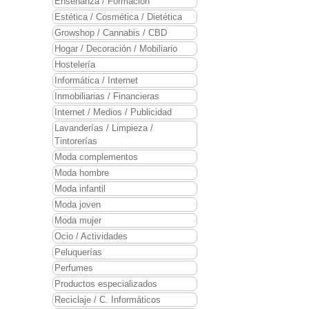
Enseñanza / Formación
Estética / Cosmética / Dietética
Growshop / Cannabis / CBD
Hogar / Decoración / Mobiliario
Hostelería
Informática / Internet
Inmobiliarias / Financieras
Internet / Medios / Publicidad
Lavanderías / Limpieza /
Tintorerías
Moda complementos
Moda hombre
Moda infantil
Moda joven
Moda mujer
Ocio / Actividades
Peluquerías
Perfumes
Productos especializados
Reciclaje / C. Informáticos