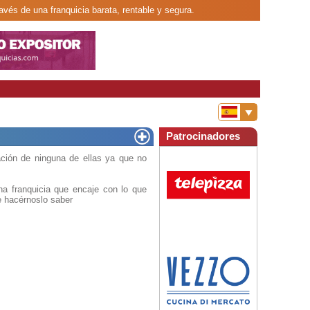
ravés de una franquicia barata, rentable y segura.
Patrocinadores
ción de ninguna de ellas ya que no
a franquicia que encaje con lo que
e hacérnoslo saber