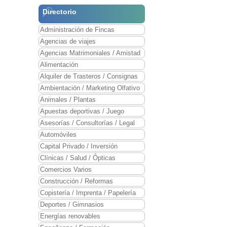
Directorio
Administración de Fincas
Agencias de viajes
Agencias Matrimoniales / Amistad
Alimentación
Alquiler de Trasteros / Consignas
Ambientación / Marketing Olfativo
Animales / Plantas
Apuestas deportivas / Juego
Asesorías / Consultorías / Legal
Automóviles
Capital Privado / Inversión
Clínicas / Salud / Ópticas
Comercios Varios
Construcción / Reformas
Copistería / Imprenta / Papelería
Deportes / Gimnasios
Energías renovables