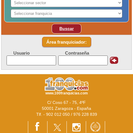
Buscar
Área franquiciador:
Usuario
Contraseña
www.100franquicias.com
C/ Coso 67 - 75, 4ºF
50001 Zaragoza - España
Tlf. - 902 012 050 / 976 228 839