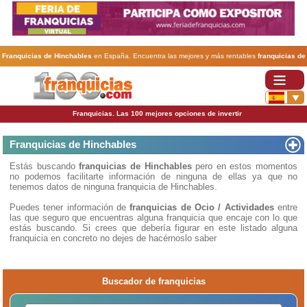
Franquicias de Hinchables
en España. Encuentra las mejores y más rentables
franquicias de
Hinchables
. Abre tu negocio a través de una franquicia barata, rentable y segura.
Franquicias. Las 100 mejores opciones de invertir
Franquicias de Hinchables
Estás buscando
franquicias de Hinchables
pero en estos momentos
no podemos facilitarte información de ninguna de ellas ya que no
tenemos datos de ninguna franquicia de Hinchables.
Puedes tener información de
franquicias de Ocio / Actividades
entre
las que seguro que encuentras alguna franquicia que encaje con lo que
estás buscando. Si crees que debería figurar en este listado alguna
franquicia en concreto no dejes de hacérnoslo saber
Buscador de franquicias